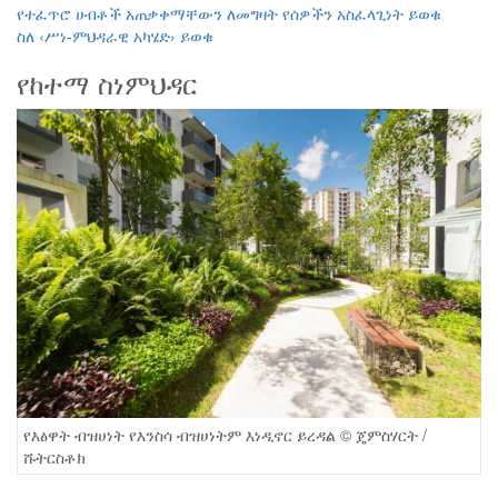
የተፈጥሮ ሀብቶች አጠቃቀማቸውን ለመግዛት የሰዎችን አስፈላጊነት ይወቁ
ስለ ‹ሥነ-ምህዳራዊ አካሄድ› ይወቁ
የከተማ ስነምህዳር
የእፅዋት ብዝሀነት የእንስሳ ብዝሀነትም እነዲኖር ይረዳል © ጄምስሃርት /
ሹትርስቶክ