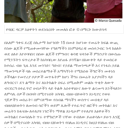
የባህር ዳርቻ እፅዋትን ወደነበረበት መመለስ ፎቶ © በማርኮ ኩውይሳዳ
በአለም ዓቀፍ ደረጃ ስኬታማ ከሆንበት 15 በመቶ ከሆነው የመሬት ክፍል ውጪ
የሰው ልጆች የሚጠቀሙባቸው የዓለማችን ስነምህዳራዊ መሰተጋብር ጉዳ ከዕለት
ወደ ዕለተ እየተባባሰና በሰው ልጆች የምግብና ቁሳዊ ፍላጎቶች ምክንያት በውስጡ
የሚገኙትን ፍጥረታቶች ከአካባቢው እየጠፋ ይገኛል፡፡ በእውቀት ላይ ተመስርቶ
ከተሰራ ብዙ ጊዜ እንደ መንገድ፣ ግድብ፣ የኃይል ማመንጫዎች እና የንፋስ ኃይል
ማመንጫዎች ባሉ መሰረተልማቶች አማካኝነት የሚከሰቱ ችግሮችን መቀነስ
ይችላል፡፡ የመኖሪያ ቦታዎች መጥፋትም ከሆነ ችግሩ በመሬት አያያዛችን ላይ
ለግብርና፣ ደን ልማት እና ለአትክልት ሰፍራ በሚጠቅም መልኩ ጥቂት ለውጥ
ብናደርግ በተፈጥሮ ሀብታችን ላይ ትልቅ አሰተዋፅኦና ለውጥ ልናመጣ እንችላለን፡፡
ለምሳሌ ሰዎች በብዛት በሚኖሩበት አካባቢ ብዘሀ-ህይወትን እነዲኖር የወፍ
ጎጆዎችን መስራት፣ በምናለማው የሰብል ማሳችን ውስጥና መብቂያ ላይ
ብዘሀህይወትን ለመሳብ ሳሮችን ወይም ሌሎች የተፈጥሮ ዘፎችን መትከል፣ እና
መሬትን ከፋፍሎ ለተለያዩ ነገሮችን ማዋል እነዲሁም የተለያዩ እፅዋቶችን
መትከልና የመሳሰሉት ጥሩ ተሞክሮዎች ናቸው ተብለው ይጠቀሳሉ፡፡ ይሁን እንጂ
ሰዎች በሚኖሩበት አካባቢ ብዘሀ-ህይወትን የበለጠ እነዲኖር ከዚህ የበለጠ ብዙ
ስራዎች መሰራትና የመሬት አያያዝን ከመሰረተ ልማት ጋር አጣምሮ ማየቱ ተገቢ