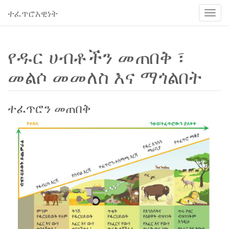
ተፈጥሮአዊነት
አሰሳ
ቀይር
የዱር ሀብቶችን መጠበቅ ፣
መልሶ መመለስ እና ማጎልበት
ተፈጥሮን መጠበቅ