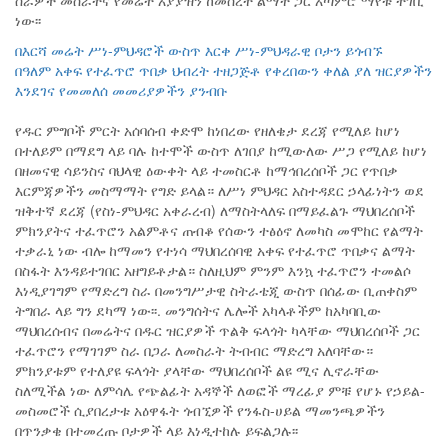
ነው፡፡
በእርሻ መሬት ሥነ-ምህዳሮች ውስጥ እርቀ ሥነ-ምህዳራዊ ቦታን ይጎብኙ
በዓለም አቀፍ የተፈጥሮ ጥበቃ ህብረት ተዘጋጅቶ የቀረበውን ቀለል ያለ ዝርያዎችን
እንደገና የመመለሰ መመሪያዎችን ያንብቡ
የዱር ምግቦች ምርት አሰባሰብ ቀድሞ ከነበረው የዘለቄታ ደረጃ የሚለይ ከሆነ
በተለይም በማደግ ላይ ባሉ ከተሞች ውስጥ ለገበያ ከሚውለው ሥጋ የሚለይ ከሆነ
በዘመናዊ ሳይንስና ባህላዊ ዕውቀት ላይ ተመስርቶ ከማኅበረሰቦች ጋር የጥበቃ
እርምጃዎችን መስማማት የግድ ይላል። ለሥነ ምህዳር አስተዳደር ኃላፊነትን ወደ
ዝቅተኛ ደረጃ (የስነ-ምህዳር አቀራረብ) ለማስትላለፍ በማይፈልጉ ማህበረሰቦች
ምክንያትና ተፈጥሮን አልምቶና ጠብቆ የሰውን ተፅዕኖ ለመካስ መሞከር የልማት
ተቃራኒ ነው ብሎ ከማመን የተነሳ ማህበረሰባዊ አቀፍ የተፈጥሮ ጥበቃና ልማት
በስፋት እንዳይተገበር አዘግይቶታል። ስለዚህም ምንም እንኳ ተፈጥሮን ተመልሶ
እነዲያገግም የማድረግ ስራ በመንግሥታዊ ስትራቴጂ ውስጥ በሰፊው ቢጠቀስም
ትግበራ ላይ ግን ደካማ ነው፡፡. መንግሰትና ሌሎች አካላቶችም ከአካባቢው
ማህበረሰብና በመሬትና በዱር ዝርያዎች ጥልቅ ፍላጎት ካላቸው ማህበረሰቦች ጋር
ተፈጥሮን የማገገም ስራ በጋራ ለመስራት ትብብር ማድረግ አለባቸው።
ምክንያቱም የተለያዩ ፍላጎት ያላቸው ማህበረሰቦች ልዩ ሚና ሊኖራቸው
ስለሚችል ነው ለምሳሌ የጭልፊት አዳኞች ለወፎች ማረፊያ ምቹ የሆኑ የኃይል-
መስመሮች ሲያበረታቱ አዕዋፋት ጎብኚዎች የንፋስ-ሀይል ማመንጫዎችን
በጥንቃቄ በተመረጡ ቦታዎች ላይ እነዲተከሉ ይፍልጋሉ፡፡