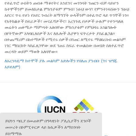
የተፈጥሮ ሀብትን ጠብቆ ማቆየትና እንደገና መገንባት ገጠርን ብቻ ሳይሆን
ከተሞችንም ይመለከታል ምክንያቱም ምግብ፣ ነፁህ ውሃ፣ የምንተነፍሰውን ንፁህ
አየርና ጥሩ የሆነ የአየር ንብረት ለማግኘት ሁላችንም በተፈጥሮ ላይ ጥገኞች ነን፡፡
የአትክልቶች ስፍራዎች፣ መናፈሻዎችና፣ አረንጉዴ ቦታዎች ሁሉም የተንጣለለ
መሬትን ጠቀሜታ ማምጣት አለባቸው ምክንያቱም የምህዳሩ አገልግሎት
በየትኛውም አካባቢለሰዎች እና ለሌሎች ሕያዋን ፍጥረታት ያስፈልጋል፡፡
በተጨማሪም በከተማዎች የሚኖሩ ሰዎች በገጠር ለሚኖሩ ማህበረሰብ መልካም
ነገር ማበረከት ካስፈለጋቸው ወደ ገጠሩ ስፍራ ተመልሰው በመሄድ ስለተፈጥሮ
መረዳት ወይም ማወቅ አለባቸው፡፡
ለአረንጓዴማ ከተሞች ያሉ መልካም እድሎችን የበለጠ ያንብቡ (ገና ዝግጁ
አይደለም)
ይህንን ጣቢያ በመጠቀም በግላዊነት ፖሊሲያችን ደንቦች
መሠረት በኮምፒተርዎ ላይ ኩኪዎችን ለማስገባት
ይስማማሉ