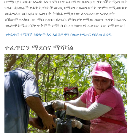
በናሚቢያ፣ ደቡብ አፍሪካ እና ዝምባቡዌ አብዛኛው በብሄራዊ ፓርኮች ከሚጠበቁት
የዱር ህይወቶች ይልቅ ከፓርኮች ውጪ በማደንና በመጎብኘት ጭምር የሚጠበቁት
ይበልጣሉ፡፡ ይህ አይነቱ አጠባበቅ ትክክል የሚሆነው ለአንድአንድ ፍጥረታት
ይኸውም የአካባቢው ማህበረሰብ በእነርሱ ምክንያት የሚደርሰውን ጉዳት ከአደንና
ከሌሎች ከሚያገኙት ጥቅሞች የሚካስ ሲሆን ነው፡፡ የከፈልነው ነው የሚቆየው!
ከተፈጥሮ የሚገኙ ዕድሎች እና አደጋዎችን ስለመቆጣጠር የበለጠ ይረዱ
ተፈጥሮን ማደስና ማሻሻል