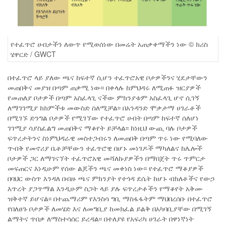
የተፈጥሮ ሀብታችን ለውጥ የሚወሰነው በመሬት አጠቃቀማችን ነው © ክሪስ
ሄዋርድ / GWCT
በተፈጥሮ ላይ ያለው ጫና ከፍተኛ ሲሆን ተፈጥሮአዊ ቦታዎችንና ሂደታቸውን
መጠበቅና መያዝ በጣም ጠቃሚ ነው፡፡ በቀላሉ ከምህዳሩ ለሚጠፉ ዝርያዎች
የመጠለያ ቦታዎች በጣም አስፈላጊ ናችው ምክንያቱም አስፈላጊ ሆኖ ሲገኝ
ለማገገሚያ ከክምችቱ መውስድ ሰለሚቻል፡፡ በአንዳንድ ሞቃታማ ሀገራቶች
በሚገኙ ድንግል ቦታዎች የሚገኘው የተፈጥሮ ሀብት በጣም ከፍተኛ ሰለሆነ
ገገሚያ ሳያስፈልግ መጠበቅና ማቆየት ይቻላል፡፡ ከነዚህ ውጪ ባሉ ቦታዎች
ፍጥረታትንና ስነምህዳራዊ መስተጋብሩን ለመጠበቅ በጣም ጥሩ ነው የሚባለው
ጥብቅ የመኖሪያ ቤቶቻቸውን ተፈጥሮዊ በሆኑ መነገዶች ማካለልና ከሌሎች
ቦታዎች ጋር ለማገናኘት ተፈጥሮአዊ መሻለኩያዎችን በማበጀት ጥሩ ጥምርታ
መፍጠርና እነዲሁም የሰው ልጆችን ጫና መቀነስ ነው፡፡ የተፈጥሮ ማቆያዎች
በባህር ውስጥ እንዳለ በብዙ ጫና ምክንያት የተጎዳ ደሴት ከሆኑ ብክለቶችና የውኃ
እጥረት ያጋጥማል እንዲሁም ስጋት ላይ ያሉ ፍጥረታቶችን የማቆየት አቅሙ
ዝቅተኛ ይሆናል፡፡ በተጨማሪም የእንስሳ ግቢ ማስፋፋትም ማህበረሰቡ በተፈጥሮ
የበለፀጉ ቦታዎች ለመሄድ እና ለመግቢያ ከመክፈል ይልቅ በአካባቢያቸው በሚገኝ
ልማትና ጥበቃ ለማስተሳሰር ይረዳል፡፡ በተለያዩ የአፍሪካ ሀገራት በዋነኛነት