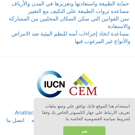
‎ سن القوانين التي تمكن السكان المحليين من المشاركة
والاستفادة
‎ مساعدة اتخاذ إجراءات أمنه للنظم البيئية ضد الامراض
والأنواع غير المرغوب فيها
استخدام هذا الموقع فانك توافق علي وضع ملفات
حقوق الطبع او النشر
©
2026
Anatrack Ltd
·
تعريف الارتباط علي جهاز الكمبيوتر الخاص بك وفقا
الاحكام والشروط
·
سياسه الخصوصيه
·
اتصل بنا
لشروط سياسة الخصوصية الخاصة بنا
·
العودة إلى الأعلى
نعم