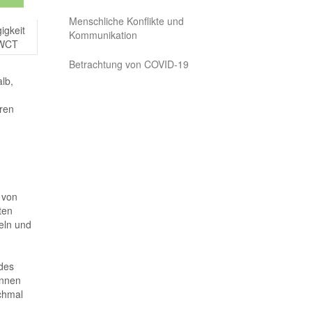
Menschliche Konflikte und
igkeit
Kommunikation
GWCT
Betrachtung von COVID-19
lb,
ren
 von
ten
eln und
des
önnen
nchmal
,