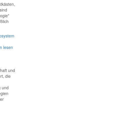
tkästen,
sind
logie"
ßlich
kosystem
n lesen
haft und
t, die
g und
egien
er