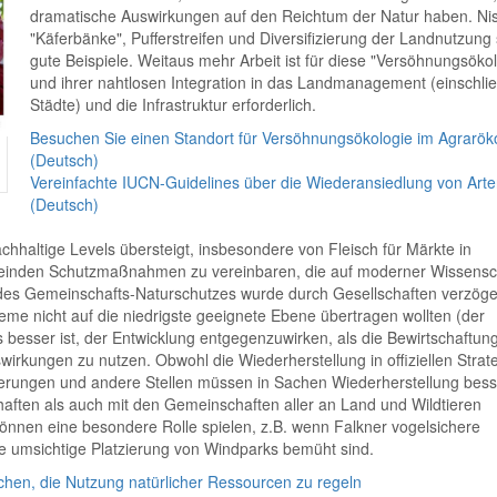
dramatische Auswirkungen auf den Reichtum der Natur haben. Nis
"Käferbänke", Pufferstreifen und Diversifizierung der Landnutzung 
gute Beispiele. Weitaus mehr Arbeit ist für diese "Versöhnungsöko
und ihrer nahtlosen Integration in das Landmanagement (einschlie
Städte) und die Infrastruktur erforderlich.
Besuchen Sie einen Standort für Versöhnungsökologie im Agrarö
(Deutsch)
Vereinfachte IUCN-Guidelines über die Wiederansiedlung von Arte
(Deutsch)
hhaltige Levels übersteigt, insbesondere von Fleisch für Märkte in
emeinden Schutzmaßnahmen zu vereinbaren, die auf moderner Wissensc
g des Gemeinschafts-Naturschutzes wurde durch Gesellschaften verzöger
eme nicht auf die niedrigste geeignete Ebene übertragen wollten (der
besser ist, der Entwicklung entgegenzuwirken, als die Bewirtschaftun
irkungen zu nutzen. Obwohl die Wiederherstellung in offiziellen Strat
gierungen und andere Stellen müssen in Sachen Wiederherstellung bess
ften als auch mit den Gemeinschaften aller an Land und Wildtieren
önnen eine besondere Rolle spielen, z.B. wenn Falkner vogelsichere
e umsichtige Platzierung von Windparks bemüht sind.
hen, die Nutzung natürlicher Ressourcen zu regeln