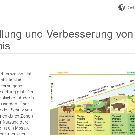
Öst
llung und Verbesserung von
is
 -prozessen ist
gebiete sind
erloren gehen
stellung gibt. Der
opischer Länder ist
en werden. Über
ür den Schutz von
onen durch Zonen
er Nutzung durch
mit ein Mosaik
eer intensiver