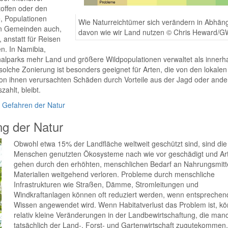
toffen oder den
e, Populationen
Wie Naturreichtümer sich verändern in Abhäng
en Gemeinden auch,
davon wie wir Land nutzen © Chris Heward/
 anstatt für Reisen
en. In Namibia,
lparks mehr Land und größere Wildpopulationen verwaltet als innerha
olche Zonierung ist besonders geeignet für Arten, die von den lokalen
von ihnen verursachten Schäden durch Vorteile aus der Jagd oder ande
ahlt, bleibt.
 Gefahren der Natur
ng der Natur
Obwohl etwa 15% der Landfläche weltweit geschützt sind, sind die
Menschen genutzten Ökosysteme nach wie vor geschädigt und Ar
gehen durch den erhöhten, menschlichen Bedarf an Nahrungsmitt
Materialien weitgehend verloren. Probleme durch menschliche
Infrastrukturen wie Straßen, Dämme, Stromleitungen und
Windkraftanlagen können oft reduziert werden, wenn entsprechen
Wissen angewendet wird. Wenn Habitatverlust das Problem ist, k
relativ kleine Veränderungen in der Landbewirtschaftung, die ma
tatsächlich der Land-, Forst- und Gartenwirtschaft zugutekommen