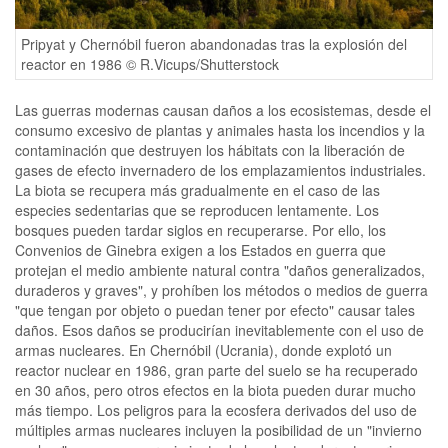
Pripyat y Chernóbil fueron abandonadas tras la explosión del
reactor en 1986 © R.Vicups/Shutterstock
Las guerras modernas causan daños a los ecosistemas, desde el
consumo excesivo de plantas y animales hasta los incendios y la
contaminación que destruyen los hábitats con la liberación de
gases de efecto invernadero de los emplazamientos industriales.
La biota se recupera más gradualmente en el caso de las
especies sedentarias que se reproducen lentamente. Los
bosques pueden tardar siglos en recuperarse. Por ello, los
Convenios de Ginebra exigen a los Estados en guerra que
protejan el medio ambiente natural contra "daños generalizados,
duraderos y graves", y prohíben los métodos o medios de guerra
"que tengan por objeto o puedan tener por efecto" causar tales
daños. Esos daños se producirían inevitablemente con el uso de
armas nucleares. En Chernóbil (Ucrania), donde explotó un
reactor nuclear en 1986, gran parte del suelo se ha recuperado
en 30 años, pero otros efectos en la biota pueden durar mucho
más tiempo. Los peligros para la ecosfera derivados del uso de
múltiples armas nucleares incluyen la posibilidad de un "invierno