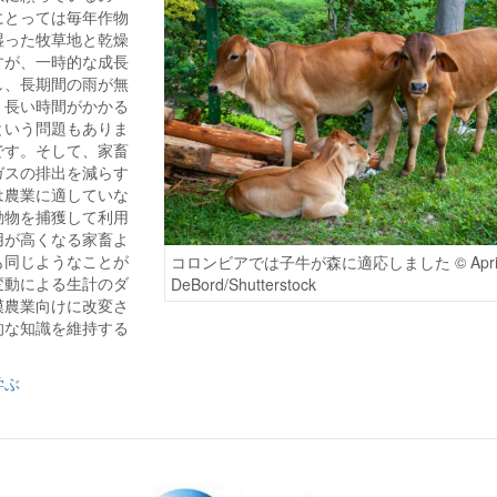
にとっては毎年作物
湿った牧草地と乾燥
すが、一時的な成長
し、長期間の雨が無
、長い時間がかかる
という問題もありま
です。そして、家畜
ガスの排出を減らす
は農業に適していな
動物を捕獲して利用
用が高くなる家畜よ
も同じようなことが
コロンビアでは子牛が森に適応しました © Apri
変動による生計のダ
DeBord/Shutterstock
模農業向けに改変さ
的な知識を維持する
学ぶ