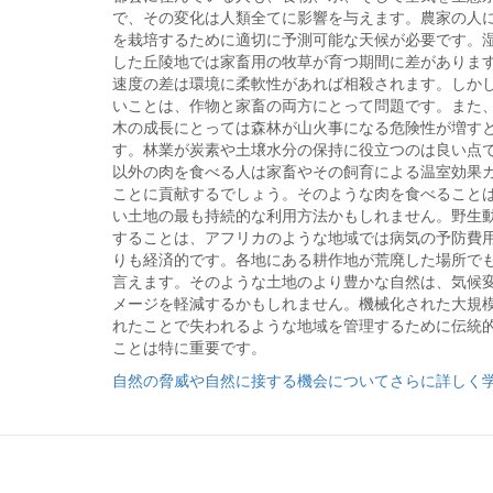
で、その変化は人類全てに影響を与えます。農家の人
を栽培するために適切に予測可能な天候が必要です。
した丘陵地では家畜用の牧草が育つ期間に差がありま
速度の差は環境に柔軟性があれば相殺されます。しか
いことは、作物と家畜の両方にとって問題です。また
木の成長にとっては森林が山火事になる危険性が増す
す。林業が炭素や土壌水分の保持に役立つのは良い点
以外の肉を食べる人は家畜やその飼育による温室効果
ことに貢献するでしょう。そのような肉を食べること
い土地の最も持続的な利用方法かもしれません。野生
することは、アフリカのような地域では病気の予防費
りも経済的です。各地にある耕作地が荒廃した場所で
言えます。そのような土地のより豊かな自然は、気候
メージを軽減するかもしれません。機械化された大規
れたことで失われるような地域を管理するために伝統
ことは特に重要です。
自然の脅威や自然に接する機会についてさらに詳しく