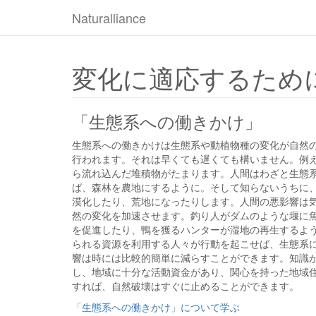
Naturalliance
変化に適応するため
「生態系への働きかけ」
生態系への働きかけは生態系や動植物種の変化が自然
行われます。それは早くても遅くても構いません。例
ら流れ込んだ堆積物がたまります。人間はわざと生態
ば、森林を農地にするように。そして知らないうちに
漠化したり、荒地になったりします。人間の悪影響は
然の変化を加速させます。釣り人がダムのような堰に
を促進したり、鴨を獲るハンターが湿地の再生するよ
られる資源を利用する人々が行動を起こせば、生態系
響は時には比較的簡単に減らすことができます。知識
し、地域に十分な活動資金があり、関心を持った地域
すれば、自然破壊はすぐに止めることができます。
「生態系への働きかけ」について学ぶ