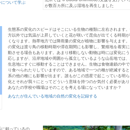
ーについて学ぶ
が数百カ所に及ぶ湿地を再生しました
生態系の変化のスピードはそこにいる生物の種類に左右されます。
方以外では気温が上昇していくと花が咲いて昆虫が出てくる時期が
くなります。熱帯地方では降雨量の変化が植物に影響を与えます。
の変化は渡り鳥の移動時期や滞在期間にも影響し、繁殖地を着実に
動させる場合もあります。あまり移動しない動物は時には変化にう
応しますが、沿岸地域や周囲から孤立しているような山岳地では、
生息地にすぐに移動することはできません。生物は食物連鎖の中で
り食べられたりしていますので、ある地域で一つの種が絶滅すると
系の他の種にも影響が出ます。誰もがこの惑星で起こっている明ら
化とそれが我々にとってどういう意味を持つのか気付く必要があり
あなたの学校や職場はそのことを考える場になっていますか？
あなたが住んでいる地域の自然の変化を記録する
系に頼っているの