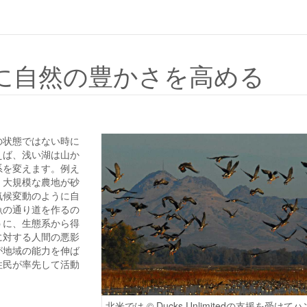
に自然の豊かさを高める
の状態ではない時に
えば、浅い湖は山か
系を変えます。例え
、大規模な農地が砂
気候変動のように自
魚の通り道を作るの
うに、生態系から得
に対する人間の悪影
が地域の能力を伸ば
住民が率先して活動
北米では © Ducks Unlimitedの支援を受けて