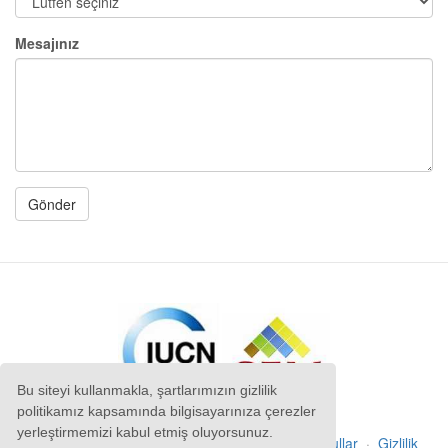
Mesajınız
Bu siteyi kullanmakla, şartlarımızın gizlilik
politikamız kapsamında bilgisayarınıza çerezler
yerleştirmemizi kabul etmiş oluyorsunuz.
Telif hakkı
©
Anatrack Ltd
2026
·
Şartlar & Koşullar
·
Gizlilik