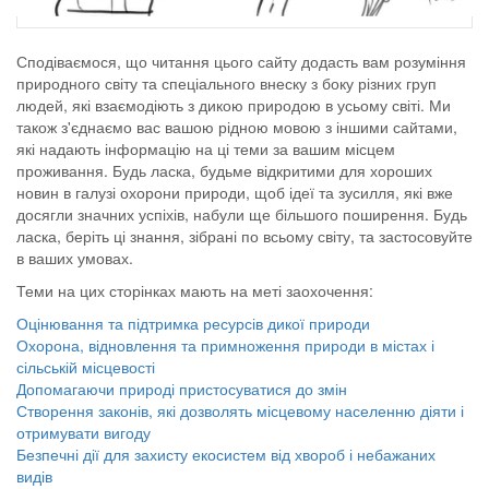
Сподіваємося, що читання цього сайту додасть вам розуміння
природного світу та спеціального внеску з боку різних груп
людей, які взаємодіють з дикою природою в усьому світі. Ми
також з'єднаємо вас вашою рідною мовою з іншими сайтами,
які надають інформацію на ці теми за вашим місцем
проживання. Будь ласка, будьме відкритими для хороших
новин в галузі охорони природи, щоб ідеї та зусилля, які вже
досягли значних успіхів, набули ще більшого поширення. Будь
ласка, беріть ці знання, зібрані по всьому світу, та застосовуйте
в ваших умовах.
Теми на цих сторінках мають на меті заохочення:
Оцінювання та підтримка ресурсів дикої природи
Охорона, відновлення та примноження природи в містах і
сільській місцевості
Допомагаючи природі пристосуватися до змін
Створення законів, які дозволять місцевому населенню діяти і
отримувати вигоду
Безпечні дії для захисту екосистем від хвороб і небажаних
видів