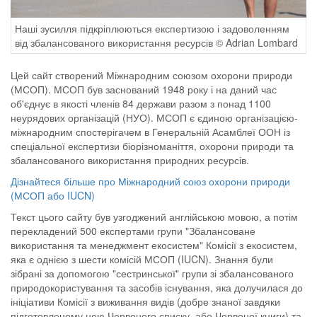
Наші зусилля підкріплюються експертизою і задоволенням
від збалансованого використання ресурсів © Adrian Lombard
Цей сайт створений Міжнародним союзом охорони природи
(МСОП). МСОП був заснований 1948 року і на даний час
об'єднує в якості членів 84 держави разом з понад 1100
неурядових організацій (НУО). МСОП є єдиною організацією-
міжнародним спостерігачем в Генеральній Асамблеї ООН із
спеціальної експертизи біорізноманіття, охорони природи та
збалансованого використання природних ресурсів.
Дізнайтеся більше про Міжнародний союз охорони природи
(МСОП або IUCN)
Текст цього сайту був узгоджений англійською мовою, а потім
перекладений 500 експертами групи "Збалансоване
використання та менеджмент екосистем" Комісії з екосистем,
яка є однією з шести комісій МСОП (IUCN). Знання були
зібрані за допомогою "сестринської" групи зі збалансованого
природокористування та засобів існування, яка долучилася до
ініціативи Комісії з виживання видів (добре знаної завдяки
підготовленому нею Червоного списку, або Червоної книги) та