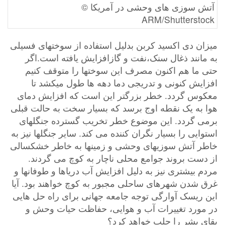
آتش سوزی های وحشی در آمریکا ©
ARM/Shutterstock
میزان دی اکسید کربن بدلیل استفاده از سوختهای فسیلی
به مانند ذغال سنک،نفت و گازافزایش یافته است.اگر
حتی ما هم اکنون مصرف این سوختها را متوقف کنیم
افزایش کنونی و تدریجی دما دهه ها طول میکشد تا
معکوس گردد. خطر بزرگتر این است که افزایش دمای
هوا به یک نقطه اوج برسد که بسیار سخت به حالت قبلی
برمی گردد. این موضوع خطر تخریب گسترده جنگلهای
استوایی را بسیار نگران کننده می کند. سایر جنگلها نیز به
خاطر آتش سوزیهای وحشی و زمینها به خاطر خشکسالی
از دست بروند جوامع محلی ناچار به کوچ می گردند.
مردم بیشتری نیز به دلیل افزایش آب دریاها و طوفانها و
غرق شدن شهرهای ساحلی مجبور به کوچ خواهند بود. آیا
این ریسک آوارگی توجه جامعه جهانی برای راه حل هایی
در مورد تغییرات آب و هوایی، حفاظت حیات وحش و
بقای بشر را جلب خواهد کرد؟