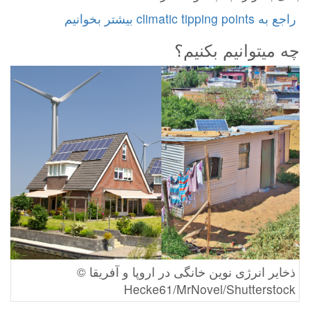
چه میتوانیم بکنیم؟
ذخایر انرژی نوین خانگی در اروپا و آفریقا ©
Hecke61/MrNovel/Shutterstock