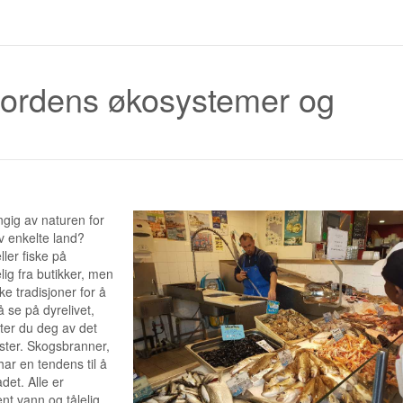
jordens økosystemer og
ngig av naturen for
v enkelte land?
ller fiske på
ig fra butikker, men
e tradisjoner for å
å se på dyrelivet,
tter du deg av det
ester. Skogsbranner,
har en tendens til å
det. Alle er
nt vann og tålelig