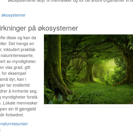
g økosystemer
irkninger på økosystemer
fte disse og kan da
ller. Det trengs en
, inkludert praktisk
 naturinteresserte,
iert av myndigheter.
n viss grad, gitt
, for eksempel
små dyr, kan i
r tar imidlertid
ndrer å innhente seg.
og myndigheter forstå
n. Lokale mennesker
en sin til gjengjeld
ir forbedret.
naturressurser
k