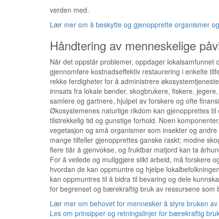
verden med.
Lær mer om å beskytte og gjenopprette organismer o
Håndtering av menneskelige påv
Når det oppstår problemer, oppdager lokalsamfunnet o
gjennomføre kostnadseffektiv restaurering i enkelte tilfe
rekke ferdigheter for å administrere økosystemtjenester
innsats fra lokale bønder, skogbrukere, fiskere, jegere,
samlere og gartnere, hjulpet av forskere og ofte finans
Økosystemenes naturlige rikdom kan gjenopprettes til e
tilstrekkelig tid og gunstige forhold. Noen komponenter
vegetasjon og små organismer som insekter og andre 
mange tilfeller gjenopprettes ganske raskt; modne skoge
flere tiår å gjenvokse, og fruktbar matjord kan ta århu
For å veilede og muliggjøre slikt arbeid, må forskere 
hvordan de kan oppmuntre og hjelpe lokalbefolkninge
kan oppmuntres til å bidra til bevaring og dele kunnskap
for begrenset og bærekraftig bruk av ressursene som bl
Lær mer om behovet for mennesker å styre bruken av 
Les om prinsipper og retningslinjer for bærekraftig bru