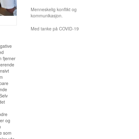
Menneskelig konflikt og
kommunikasjon.
Med tanke på COVID-19
egative
ed
 fjerner
lterende
nsivt
om
tbare
ende
 Selv
det
ndre
mer og
m
ne som
eler vår