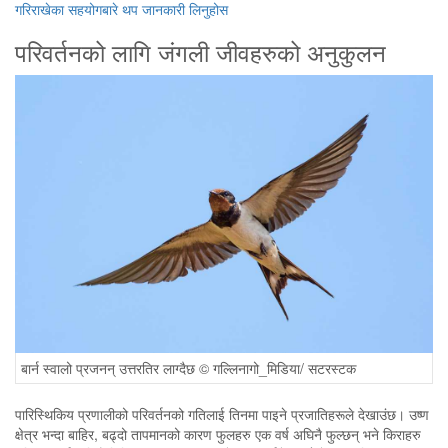
गरिराखेका सहयोगबारे थप जानकारी लिनुहोस
परिवर्तनको लागि जंगली जीवहरुको अनुकुलन
बार्न स्वालो प्रजनन् उत्तरतिर लाग्दैछ © गल्लिनागो_मिडिया/ सटरस्टक
पारिस्थिकिय प्रणालीको परिवर्तनको गतिलाई तिनमा पाइने प्रजातिहरूले देखाउंछ। उष्ण
क्षेत्र भन्दा बाहिर, बढ्दो तापमानको कारण फुलहरु एक वर्ष अघिनै फुल्छन् भने किराहरु