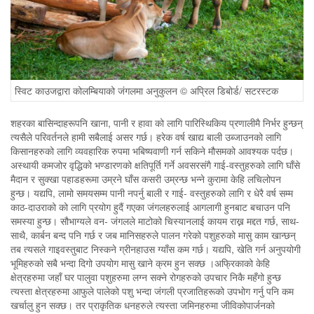
स्विट काउजद्वारा कोलम्बियाको जंगलमा अनुकुलन © अप्रिल डिबोर्ड/ सटरस्टक
शहरका बासिन्दाहरूपनि खाना, पानी र हावा को लागि पारिस्थिकिय प्रणालीमै निर्भर हुन्छन्
त्यसैले परिवर्तनले हामी सबैलाई असर गर्छ। हरेक वर्ष खाद्य बाली उब्जाउनको लागि
किसानहरुको लागि व्यवहारिक रुपमा भबिष्यवाणी गर्न सकिने मौसमको आवश्यक पर्दछ।
अस्थायी कमजोर वृद्धिको भण्डारणको क्षतिपूर्ति गर्ने अवसरसंगै गाई-वस्तुहरुको लागि घाँसे
मैदान र सुक्खा पहाडहरूमा उम्रने घाँस कसरी उम्रन्छ भन्ने कुरामा केहि लचिलोपन
हुन्छ। यद्यपि, लामो समयसम्म पानी नपर्नु बाली र गाई- वस्तुहरुको लागि र धेरै वर्ष सम्म
काठ-दाउराको को लागि प्रयोग हुदैं गएका जंगलहरुलाई आगलागी हुनबाट बचाउन पनि
समस्या हुन्छ। सौभाग्यले वन- जंगलले माटोको चिस्यानलाई कायम राख्न मद्दत गर्छ, साथ-
साथै, कार्बन बन्द पनि गर्छ र जब मानिसहरुले पालन गरेको पशुहरुको मासु काम खान्छन्
तब त्यसले गाइवस्तुबाट निस्कने ग्रीनहाउस ग्याँस कम गर्छ। यद्यपि, खेति गर्न अनुपयोगी
भूमिहरुको सबै भन्दा दिगो उपयोग मासु खाने क्रम हुन सक्छ ।अफ्रिकाको केहि
क्षेत्रहरुमा जहाँ घर पालुवा पशुहरुमा लग्न सक्ने रोगहरुको उपचार निकै महँगो हुन्छ
त्यस्ता क्षेत्रहरुमा आफुले पालेको पशु भन्दा जंगली प्रजातिहरूको उपभोग गर्नु पनि कम
खर्चालु हुन सक्छ। तर प्राकृतिक धनहरुले त्यस्ता जमिनहरुमा जीविकोपार्जनको