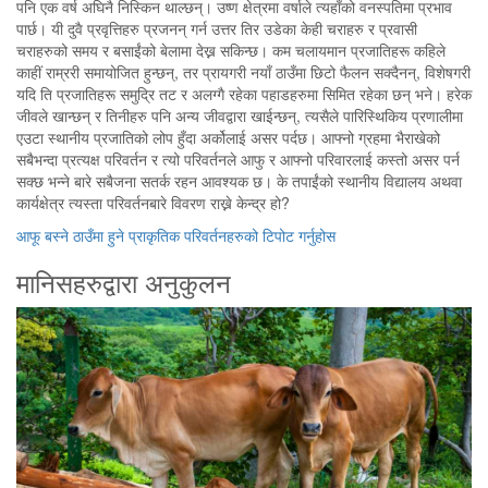
पनि एक वर्ष अघिनै निस्किन थाल्छन्। उष्ण क्षेत्रमा वर्षाले त्यहाँको वनस्पतिमा प्रभाव
पार्छ। यी दुवै प्रवृत्तिहरु प्रजनन् गर्न उत्तर तिर उडेका केही चराहरु र प्रवासी
चराहरुको समय र बसाईंको बेलामा देख्न सकिन्छ। कम चलायमान प्रजातिहरू कहिले
काहीं राम्ररी समायोजित हुन्छन्, तर प्रायगरी नयाँ ठाउँमा छिटो फैलन सक्दैनन्, विशेषगरी
यदि ति प्रजातिहरू समुद्रि तट र अलग्गै रहेका पहाडहरुमा सिमित रहेका छन् भने। हरेक
जीवले खान्छन् र तिनीहरु पनि अन्य जीवद्वारा खाईन्छन्, त्यसैले पारिस्थिकिय प्रणालीमा
एउटा स्थानीय प्रजातिको लोप हुँदा अर्कोलाई असर पर्दछ। आफ्नो ग्रहमा भैराखेको
सबैभन्दा प्रत्यक्ष परिवर्तन र त्यो परिवर्तनले आफु र आफ्नो परिवारलाई कस्तो असर पर्न
सक्छ भन्ने बारे सबैजना सतर्क रहन आवश्यक छ। के तपाईंको स्थानीय विद्यालय अथवा
कार्यक्षेत्र त्यस्ता परिवर्तनबारे विवरण राख्ने केन्द्र हो?
आफू बस्ने ठाउँमा हुने प्राकृतिक परिवर्तनहरुको टिपोट गर्नुहोस
मानिसहरुद्वारा अनुकुलन