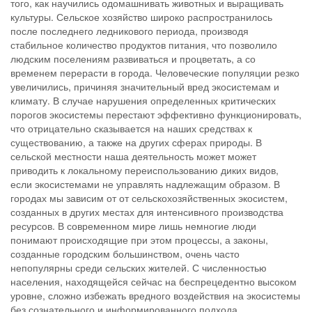
того, как научились одомашнивать животных и выращивать
культуры. Сельское хозяйство широко распространилось
после последнего ледникового периода, производя
стабильное количество продуктов питания, что позволило
людским поселениям развиваться и процветать, а со
временем перерасти в города. Человеческие популяции резко
увеличились, причиняя значительный вред экосистемам и
климату. В случае нарушения определенных критических
порогов экосистемы перестают эффективно функционировать,
что отрицательно сказывается на наших средствах к
существованию, а также на других сферах природы. В
сельской местности наша деятельность может может
приводить к локальному переиспользованию диких видов,
если экосистемами не управлять надлежащим образом. В
городах мы зависим от от сельскохозяйственных экосистем,
созданных в других местах для интенсивного производства
ресурсов. В современном мире лишь немногие люди
понимают происходящие при этом процессы, а законы,
созданные городским большинством, очень часто
непопулярны среди сельских жителей. С численностью
населения, находящейся сейчас на беспрецедентно высоком
уровне, сложно избежать вредного воздействия на экосистемы
без сознательного и информированного подхода,