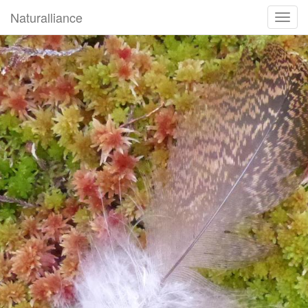
Naturalliance
Пере
навиг