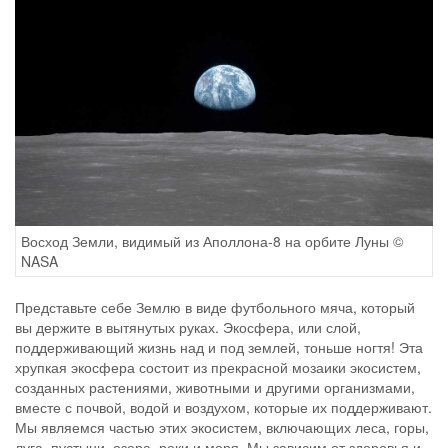
Восход Земли, видимый из Аполлона-8 на орбите Луны ©
NASA
Представьте себе Землю в виде футбольного мяча, который
вы держите в вытянутых руках. Экосфера, или слой,
поддерживающий жизнь над и под землей, тоньше ногтя! Эта
хрупкая экосфера состоит из прекрасной мозаики экосистем,
созданных растениями, животными и другими организмами,
вместе с почвой, водой и воздухом, которые их поддерживают.
Мы являемся частью этих экосистем, включающих леса, горы,
луга, пустыни, озера, реки и моря. Мы зависим от здоровья и