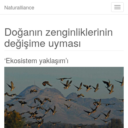
Naturalliance
Gezin
aç/ka
Doğanın zenginliklerinin
değişime uyması
‘Ekosistem yaklaşım’ı