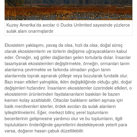
Kuzey Amerika’da avcılar © Ducks Unlimited sayesinde yüzlerce
sulak alanı onarmışlardır
Ekosistem yaklaşımı, yavaş da olsa, hızlı da olsa, doğal süreç
olarak ekosistemlerin ve türlerin değişime uğrayacaklarını kabul
eder. Örneğin, sığ göller dağlardan gelen tortularla dolar. İnsanlar
tasarlıyarak ekosistemleri değiştirmekte, örneğin, ormanları tarım
alanlarına çevirmekte ve farkında olmadan yoğun tarım
alanlarında toprak aşınarak çölleşir veya bozularak fundalık olur.
Bazı insan etkileri yalnışlıkla, iklim değişikliğinde olduğu gibi, doğal
değişimleri hızlandırır. İnsanların ekosistemler üzerindeki etkileri, o
ekosistemin ürünlerinden faydalananların baskıları ile bazen
kısmen kolay azaltılabilir. Oltacılar balıkların setleri aşması için
balık merdivenleri isterler, ördek avcıları da sulak alanların
iyileştirilmelerini. Eğer, merkezi bilinç yerel toplumların
becerilerinin gelişmesine yardımcı olur ve bu toplumların, ilgili
toplulukların önderliğinde gayretlerini destekleyecek yeterli para
varsa, doğanın hasarı çabuk düzeltilebilir.