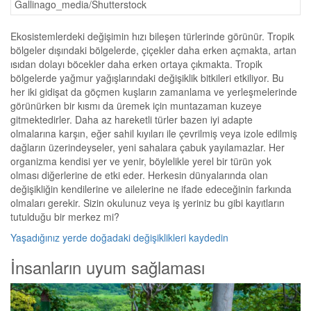
Gallinago_media/Shutterstock
Ekosistemlerdeki değişimin hızı bileşen türlerinde görünür. Tropik
bölgeler dışındaki bölgelerde, çiçekler daha erken açmakta, artan
ısıdan dolayı böcekler daha erken ortaya çıkmakta. Tropik
bölgelerde yağmur yağışlarındaki değişiklik bitkileri etkiliyor. Bu
her iki gidişat da göçmen kuşların zamanlama ve yerleşmelerinde
görünürken bir kısmı da üremek için muntazaman kuzeye
gitmektedirler. Daha az hareketli türler bazen iyi adapte
olmalarına karşın, eğer sahil kıyıları ile çevrilmiş veya izole edilmiş
dağların üzerindeyseler, yeni sahalara çabuk yayılamazlar. Her
organizma kendisi yer ve yenir, böylelikle yerel bir türün yok
olması diğerlerine de etki eder. Herkesin dünyalarında olan
değişikliğin kendilerine ve ailelerine ne ifade edeceğinin farkında
olmaları gerekir. Sizin okulunuz veya iş yeriniz bu gibi kayıtların
tutulduğu bir merkez mi?
Yaşadığınız yerde doğadaki değişiklikleri kaydedin
İnsanların uyum sağlaması