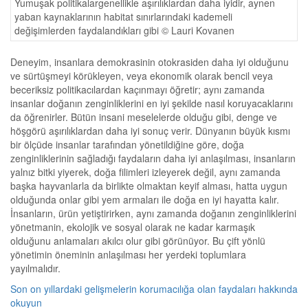
Yumuşak politikalargenellikle aşırılıklardan daha iyidir, aynen
yaban kaynaklarının habitat sınırlarındaki kademeli
değişimlerden faydalandıkları gibi © Lauri Kovanen
Deneyim, insanlara demokrasinin otokrasiden daha iyi olduğunu
ve sürtüşmeyi körükleyen, veya ekonomik olarak bencil veya
beceriksiz politikacılardan kaçınmayı öğretir; aynı zamanda
insanlar doğanın zenginliklerini en iyi şekilde nasıl koruyacaklarını
da öğrenirler. Bütün insani meselelerde olduğu gibi, denge ve
höşgörü aşırılıklardan daha iyi sonuç verir. Dünyanın büyük kısmı
bir ölçüde insanlar tarafından yönetildiğine göre, doğa
zenginliklerinin sağladığı faydaların daha iyi anlaşılması, insanların
yalnız bitki yiyerek, doğa filimleri izleyerek değil, aynı zamanda
başka hayvanlarla da birlikte olmaktan keyif alması, hatta uygun
olduğunda onlar gibi yem armaları ile doğa en iyi hayatta kalır.
İnsanların, ürün yetiştirirken, aynı zamanda doğanın zenginliklerini
yönetmanin, ekolojik ve sosyal olarak ne kadar karmaşık
olduğunu anlamaları akılcı olur gibi görünüyor. Bu çift yönlü
yönetimin öneminin anlaşılması her yerdeki toplumlara
yayılmalıdır.
Son on yıllardaki gelişmelerin korumacılığa olan faydaları hakkında
okuyun