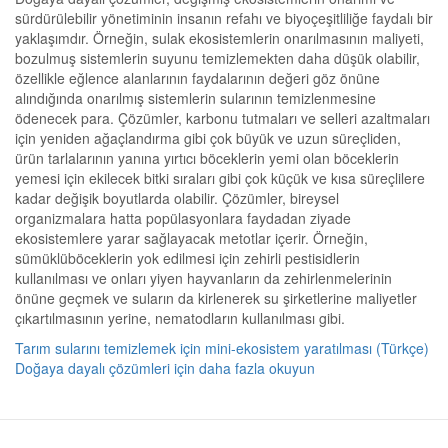
sürdürülebilir yönetiminin insanın refahı ve biyoçeşitliliğe faydalı bir
yaklaşımdır. Örneğin, sulak ekosistemlerin onarılmasının maliyeti,
bozulmuş sistemlerin suyunu temizlemekten daha düşük olabilir,
özellikle eğlence alanlarının faydalarının değeri göz önüne
alındığında onarılmış sistemlerin sularının temizlenmesine
ödenecek para. Çözümler, karbonu tutmaları ve selleri azaltmaları
için yeniden ağaçlandırma gibi çok büyük ve uzun süreçliden,
ürün tarlalarının yanına yırtıcı böceklerin yemi olan böceklerin
yemesi için ekilecek bitki sıraları gibi çok küçük ve kısa süreçlilere
kadar değişik boyutlarda olabilir. Çözümler, bireysel
organizmalara hatta popülasyonlara faydadan ziyade
ekosistemlere yarar sağlayacak metotlar içerir. Örneğin,
sümüklüböceklerin yok edilmesi için zehirli pestisidlerin
kullanılması ve onları yiyen hayvanların da zehirlenmelerinin
önüne geçmek ve suların da kirlenerek su şirketlerine maliyetler
çıkartılmasının yerine, nematodların kullanılması gibi.
Tarım sularını temizlemek için mini-ekosistem yaratılması (Türkçe)
Doğaya dayalı çözümleri için daha fazla okuyun