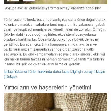
Avrupa avcıları gükümete yardımcı olmayı organize edebilirler
Türler bazen bilerek, bazen de yanlışlıkla daha önce doğal olarak
kolonize olmadıkları sahalara tanıtılmışlardır. Bu yabancılar çabuk
yayılır ve tespit edilmemişlerse, yönetilmeleri de zor olur. Örneğin:
(bitkiler dahil) suda doğmuş türler, ekosistemi bozuyorlarsa
oradan çıkartılmalılar. Oceania’da bu konuda büyük deneyim
geliştirildi. Buradan çıkartılma kampanyalarında, avcıların ve
balıkçıların gözlem zamanları yerinde organizasyona katkı
sağlayabilir. Bu gibi kampanyaların sosyal olarak sürdürülebilirliği
için halkın bunun faydasını hemen görmeleri ve tanıtılmış türlerin
insancıl bir şekilde çıkarıldıklarını bilmeleri gerekir.
İstilacı Yabancı Türler hakkında daha fazla bilgi için burayı tıklayın
(Türkçe)
Yırtıcıların ve haşerelerin yönetimi