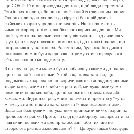
що COVID-19 став приводом для того, щоб люди перестали
їсти інших тварин, або навіть пов'язаний із вживанням тварин.
Однак люди адаптувалися до вірусів і бактерій диких і
свійських тварин упродовж тисячоліть. Наші тіла містять
чимало мікроорганізмів, здебільшого корисних для нас. Ми
пов'язуємо з тваринами всю нашу діяльність -- від личинок у
ґрунті, по якому повзають немовлята, і до птахів і тварин, що
потрапляють у наші оселі. Разом з тим, будь-яка їжа дикого
походження має бути здоровою і отримуватися в результаті
збалансованого менеджменту.
З огляду на це, ми маємо бути особливо уважними до тварин,
що тісно пов'язані з нами. У той час, як вважається, що
епідемічні захворювання не спричинюються холоднокровними
тваринами, такими як риби чи рептилії, ми дуже ризикуємо
підхопити деякі хвороби, що переносяться приматами або
кажанами. Видається розумним не вживати приматів у їжу та
мінімізувати контакти з кажанами та їхніми екскрементами.
Здається безглуздим і негуманним приносити диких тварин на
продовольчі ринки. Проте, чи слід цю заборону поширювати на
інші види, до яких ми вже пристосовані, або тих, що не
створюють ризиків захворювання? Ні. Це буде також безглуздо,
особливо враховуючи, що регульоване і збалансоване