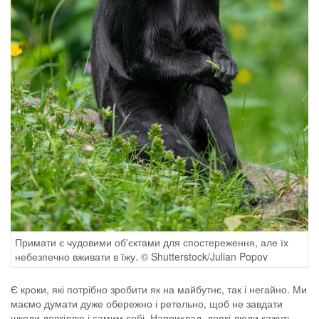
Примати є чудовими об'єктами для спостереження, але їх
небезпечно вживати в їжу. © Shutterstock/Julian Popov
Є кроки, які потрібно зробити як на майбутнє, так і негайно. Ми
маємо думати дуже обережно і ретельно, щоб не завдати
шкоди довкіллю і самим собі. Наприклад, деякі люди кажуть,