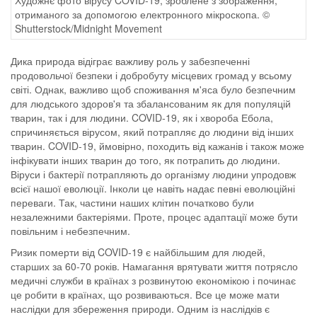
Художнє фото вірусу COVID-19, зроблене з зображення,
отриманого за допомогою електронного мікроскопа. ©
Shutterstock/Midnight Movement
Дика природа відіграє важливу роль у забезпеченні
продовольчої безпеки і добробуту місцевих громад у всьому
світі. Однак, важливо щоб споживання м'яса було безпечним
для людського здоров'я та збалансованим як для популяцій
тварин, так і для людини. COVID-19, як і хвороба Ебола,
спричиняється вірусом, який потрапляє до людини від інших
тварин. COVID-19, ймовірно, походить від кажанів і також може
інфікувати інших тварин до того, як потрапить до людини.
Віруси і бактерії потрапляють до організму людини упродовж
всієї нашої еволюції. Інколи це навіть надає певні еволюційні
переваги. Так, частини наших клітин початково були
незалежними бактеріями. Проте, процес адаптації може бути
повільним і небезпечним.
Ризик померти від COVID-19 є найбільшим для людей,
старших за 60-70 років. Намагання врятувати життя потрясло
медичні служби в країнах з розвинутою економікою і починає
це робити в країнах, що розвиваються. Все це може мати
наслідки для збереження природи. Одним із наслідків є