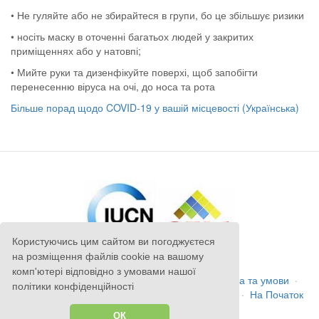
• Не гуляйте або не збирайтеся в групи, бо це збільшує ризики
• носіть маску в оточенні багатьох людей у закритих
приміщеннях або у натовпі;
• Мийте руки та дизенфікуйте поверхі, щоб запобігти
перенесенню віруса на очі, до носа та рота
Більше порад щодо COVID-19 у вашій місцевості (Українська)
Користуючись цим сайтом ви погоджуєтеся
на розміщення файлів cookie на вашому
комп'ютері відповідно з умовами нашої
Авторські права
©
Anatrack Ltd
2026
·
Правила та умови
·
політики конфіденційності
Політика конфіденційності
·
Зв'яжіться з нами
·
На Початок
сторінки
ОК