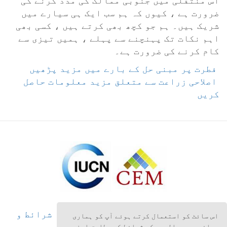
ضرورت ہے ، کیوں کہ ہم سب ایک ہی سیارے میں
شریک ہیں۔ ہم جو کچھ بھی کرتے ہیں ، کسی بھی
اہم نکات تک پہنچنے سے پہلے ، ہمیں تیزی سے
کام کرنے کی ضرورت ہے۔
‎ اصلاحی زراعت سے متعلق مزید معلومات حاصل
کریں
حق اشاعت
©
2026
Anatrack Ltd
·
شرائط و
اس سائٹ کو استعمال کرتے ہوئے آپ کو ہماری
ضوابط
·
زازداری کی حکمت عملی
·
ہم سے
پرائیویسی پالیسی کی شرائط کے مطابق اپنے