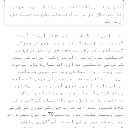
کاربن ڈائی آکسائیڈ اور ہوا کا درجہ حرارت
عالمی سطح پر ہر سال صنعتی سطح سے پہلے بڑھ
رہا ہے
ہمارا سیارہ گرم ہے۔ سورج کی آہستہ آہستہ
توسیع اور زمین کے مدار میں چھوٹی چھوٹی
تبدیلیوں کی وجہ سے کچھ حرارت کی توقع کی
جاسکتی ہے۔ تاہم ، اس طرح کے اثرات کی پیش
گوئی کی جاسکتی ہے اور اب ہمارے پاس موجود
تیز رفتار وارمنگ کی وضاحت نہیں کرسکتے
ہیں۔ انسانی صنعت اور سفر کی ترقی کے ساتھ
ہی اس وارمنگ میں تیزی آئی ہے۔ یہ ایک اور
پیشن گوئی کے مطابق ہے ، جو ایک سوئیڈش
سائنس دان نے ڈیڑھ سو سال پہلے کی تھی ، کہ
کچھ گیسوں میں اضافہ ماحول کو سورج کی گرمی
میں پھنسا سکتا ہے۔ پچھلے 70 سالوں میں درجہ
حرارت کے حیران کن اضافہ کو ‘گرین ہاؤس’
گیسوں کی سطح میں اضافے سے سمجھا جاسکتا ہے