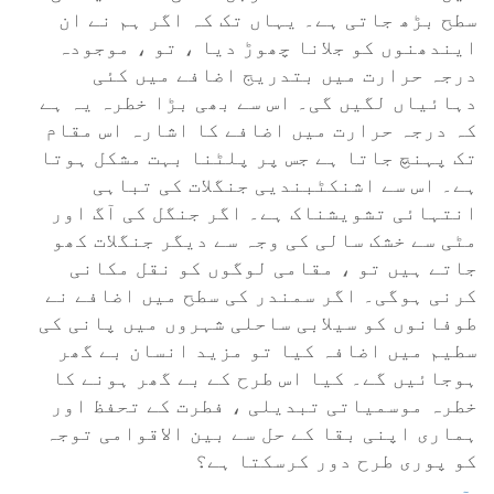
سطح بڑھ جاتی ہے۔ یہاں تک کہ اگر ہم نے ان
ایندھنوں کو جلانا چھوڑ دیا ، تو ، موجودہ
درجہ حرارت میں بتدریج اضافے میں کئی
دہائیاں لگیں گی۔ اس سے بھی بڑا خطرہ یہ ہے
کہ درجہ حرارت میں اضافے کا اشارہ اس مقام
تک پہنچ جاتا ہے جس پر پلٹنا بہت مشکل ہوتا
ہے۔ اس سے اشنکٹبندیی جنگلات کی تباہی
انتہائی تشویشناک ہے۔ اگر جنگل کی آگ اور
مٹی سے خشک سالی کی وجہ سے دیگر جنگلات کھو
جاتے ہیں تو ، مقامی لوگوں کو نقل مکانی
کرنی ہوگی۔ اگر سمندر کی سطح میں اضافے نے
طوفانوں کو سیلابی ساحلی شہروں میں پانی کی
سطیم میں اضافہ کیا تو مزید انسان بے گھر
ہوجائیں گے۔ کیا اس طرح کے بے گھر ہونے کا
خطرہ موسمیاتی تبدیلی ، فطرت کے تحفظ اور
ہماری اپنی بقا کے حل سے بین الاقوامی توجہ
کو پوری طرح دور کرسکتا ہے؟