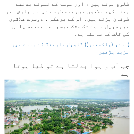
طلوع ہوتے ہیں ، اور موسم کے نمونے بدلتے
ہوئے کچھ علاقوں میں معمول سے زیادہ بارش اور
طوفان پڑتے ہیں۔ اس کے برعکس ، دوسرے علاقوں
میں طویل عرصے تک خشک موسم اور محفوظ پانی
کی قلت کا سامنا ہے۔
‎(اردو (پاکستان)) گلوبل وارمنگ کے بارے میں
مزید پڑھیں
جب آب و ہوا بدلتا ہے تو کیا ہوتا
ہے