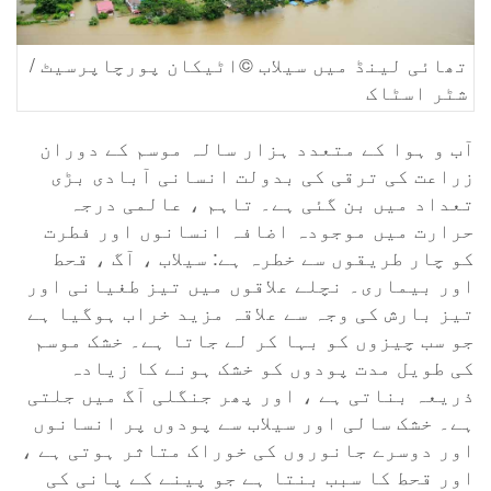
تھائی لینڈ میں سیلاب ©اٹیکان پورچاپرسیٹ /
شٹر اسٹاک
آب و ہوا کے متعدد ہزار سالہ موسم کے دوران
زراعت کی ترقی کی بدولت انسانی آبادی بڑی
تعداد میں بن گئی ہے۔ تاہم ، عالمی درجہ
حرارت میں موجودہ اضافہ انسانوں اور فطرت
کو چار طریقوں سے خطرہ ہے: سیلاب ، آگ ، قحط
اور بیماری۔ نچلے علاقوں میں تیز طغیانی اور
تیز بارش کی وجہ سے علاقہ مزید خراب ہوگیا ہے
جو سب چیزوں کو بہا کر لے جاتا ہے۔ خشک موسم
کی طویل مدت پودوں کو خشک ہونے کا زیادہ
ذریعہ بناتی ہے ، اور پھر جنگلی آگ میں جلتی
ہے۔ خشک سالی اور سیلاب سے پودوں پر انسانوں
اور دوسرے جانوروں کی خوراک متاثر ہوتی ہے ،
اور قحط کا سبب بنتا ہے جو پینے کے پانی کی