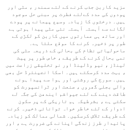
مزید کاربن جذب کرنے کے لئے سمندر ، مٹی اور
پودوں کی مدد کےلئے فطرت پر مبنی حل موجود
ہیں۔ درختوں کا زیادہ وسیع پیمانے پر پودے
لگانے سے آہستہ آہستہ نئی مٹی پیدا ہوتی ہے
اور ساتھ ہی عمارتوں میں کاربن کو لکڑی کے
طور پر ذخیرہ کرنے کا موقع ملتا ہے۔
ماحولیاتی نظام کی بحالی کے ذریعہ مٹی کی
نمی بحال کرنے کے طریقے ، خاص طور پر پیٹ
لینڈز ، نیو وڈلینڈ اور نو تخلیقی زراعت میں
، بہت مدد کرسکتے ہیں۔ اسکا انجینئرڈ حل بھی
ہیں۔ سورج کی روشنی اور ہوا سے پیدا ہونے
والی بجلی گھروں ، صنعت اور ٹرانسپورٹ کو
طاقت دینے کے لئے جیواشم ایندھن کی جگہ لے
سکتی ہے ، بشرطیکہ ہم تاریکی کے پر سکون
ادوار کے لئے خاطر خواہ توانائی ذخیرہ کرنے
کے طریقے تلاش کرسکیں۔ شمالی ممالک کو زیادہ
پائیدار طرز زندگی اپنانے کی ضرورت ہے ، اور
اس منتقلی میں جنوبی ممالک کی مدد کرنے کی