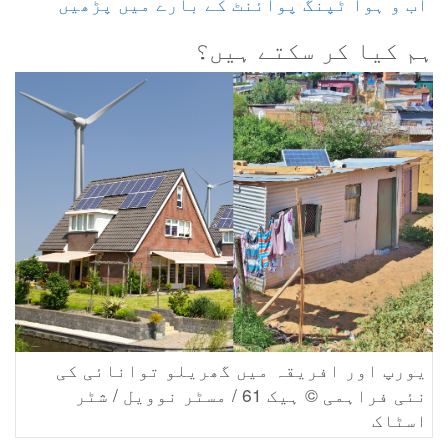
ہم کیا کر سکتے ہیں؟
یورپ اور افریقہ میں گھریلو توانائی کی
نئی فراہمی © ہیک 61 / مسٹر نوویل / شٹر
اسٹاک