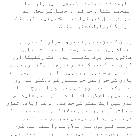
ناروے کے بریکسڈل گلیشیر میں بارہ سال
پیچھے ہٹنا ، جس نے اس جھیل کو محض ایک
دہائی قبل کور کیا تھا۔ © میٹیوز کورزک /
اولیگ کوزلوف / شٹر اسٹاک
زمین کے بڑھتے ہوئے درجہ حرارت کے دو اہم
اثرات ہیں۔ سب سے آہستہ آہستہ اثر قطبی
علاقوں میں برف پگھلنا ہے۔ انٹارکٹیکا اور
گرین لینڈ میں گلیشیر تیزی سے پگھل رہے ہیں
اور تیزی سے بہہ رہے ہیں۔ انہوں نے ایسی برف
باری کی جو زمین جو سمندر کو ڈھکتی ہے اور
اسے پکھلنے سے روکتی ہے۔ اور اس طرح دنیا
بھر میں سطح کی سطح بلند ہوتی ہے ، شاید اس
صدی میں ایک میٹر کی حد تک۔ اس کا زیادہ تیزی
سے اثر آب و ہوا میں بدلاؤ کا ہے ، جو سمندر کے
درجہ حرارت اور موسمی نمونوں سے متاثرہ
موسمی نمونوں میں بدلاؤ سے وابستہ ہے۔ گرم
سمندروں سے پانی میں زیادہ بخارات فضا میں