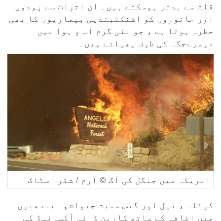
قلت سے بدتر ہوسکتے ہیں۔ ان اثرات سے پودوں
اور جانوروں کو اشنکٹبندیی بیماریوں کا بھی
خطرہ ہوتا ہے ، جو نئی گرم آب و ہوا میں
دوسرےجگہ کی طرف پھیلتے ہیں۔
امریکہ میں جنگل کی آگ © آرم / شٹر اسٹاک
کوئلہ ، تیل اور گیس سمیت جیواشم ایندھنوں
میں اضافہ کے ساتھ کاربن ڈائی آکسائیڈ کی