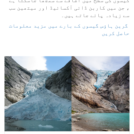
، جن میں کاربن ڈائی آکسائیڈ اور میتھین سب
سے زیادہ پائے جاتے ہیں۔
‎ گرین ہاؤس گیسوں کے بارے میں مزید معلومات
حاصل کریں