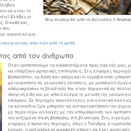
ιβλαβών
υν να είναι το
στεί βλάβες οι
Μια συγκομιδή από τη θάλασσα © Anatrac
ης. Ο καθένας
ν που
αι ανεκτό κλίμα.
ευκαιριών και απειλών από τη φύση
τος από τον άνθρωπο
Όταν τροποποιούμε τα οικοσυστήματα προς όφελός μας, 
να υπάρξουν αρνητικές επιπτώσεις. Στις εύφορες περιοχές
βοσκοτόπιοι, τα δάση και ακόμη και οι υγροβιότοποι μπορού
μετατραπούν σε γεωργικές εκτάσεις, με μονοκαλλιέργει
απομακρύνουν τη βλάστηση που είναι σημαντική σε πολλά
ιθαγενή είδη και με αποτέλεσμα τη μείωση της γονιμότητ
εδάφους. Σε περιοχές ακατάλληλες για εντατική καλλιέ
τα κατοικίδια ζώα μπορούν να αντικαταστήσουν την άγρια ​
με περαιτέρω αλλαγές με την απομάκρυνση των αρπακτι
την αυξημένη πίεση βόσκησης στη βλάστηση. Στις λιγότερο
εύφορες ή προσιτές περιοχές, όπως η Τούνδρα, ο υγρότοπο
έρημος, η αυξανόμενη αναψυχή μπορεί να έχει αρνητικές