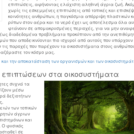
επιπτώσεις, αφήνοντας ελάχιστη αληθινή άγρια ζωή. Ακό
χωρίς τις εσκεμμένες επιπτώσεις από τοπικές και επισκέ
κοινότητες ανθρώπων, η παγκόσμια απόρριψη πλαστικών κ
ρύπων στον αέρα και το νερό έχει ως αποτέλεσμα όλα α
φτάνουν σε απομακρυσμένες περιοχές, για να μην αναφ
ρέως διαδεδομένα προβλήματα προκύπτουν από την ανεπιθύμη
ών που αποδεικνύονται πιο ισχυροί από αυτούς που υπάρχουν 
τις παροχές που παρέχουν τα οικοσυστήματα στους ανθρώπου
ραζόμαστε τον κόσμο μας.
 και την αποκατάσταση των οργανισμών και των οικοσυστημά
 επιπτώσεων στα οικοσυστήματα
ητες συχνά τα
ίζουν μέσω
ιρά δεξιοτήτων
ς,
ιών των τοπικών
ηρητών άγριων
πιστημόνων και
 Ο φυσικός
ασταθεί σε