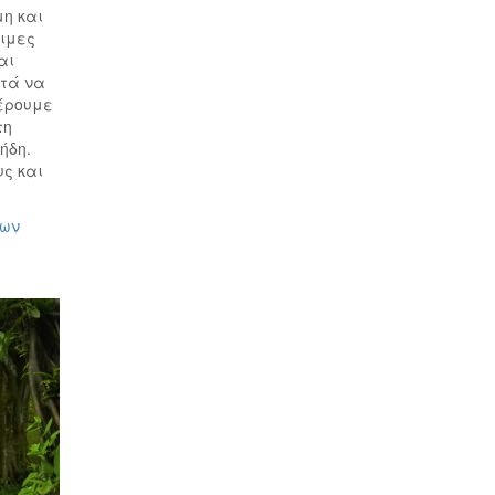
μη και
ψιμες
αι
υτά να
έρουμε
τη
ήδη.
ς και
των