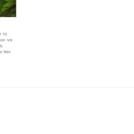
 τη
και να
τη
ν που