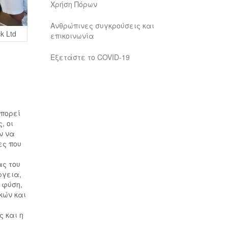
Χρήση Πόρων
Ανθρώπινες συγκρούσεις και
k Ltd
επικοινωνία
Εξετάστε το COVID-19
μπορεί
, οι
ν να
ες που
ας του
ργεια,
​φύση,
κών και
ς και η