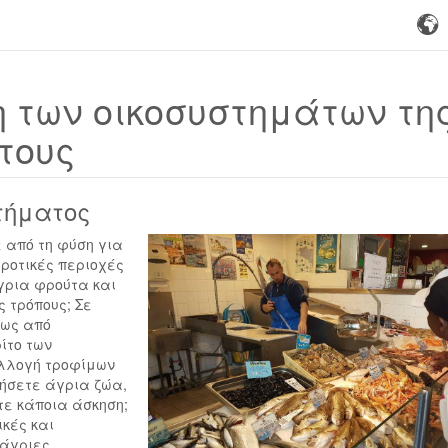
 των οικοσυστημάτων τη
τους
τήματος
ε από τη φύση για
γροτικές περιοχές
γρια φρούτα και
 τρόπους; Σε
ίως από
ίτο των
υλλογή τροφίμων
ήσετε άγρια ζώα,
τε κάποια άσκηση;
ικές και
 άγριες