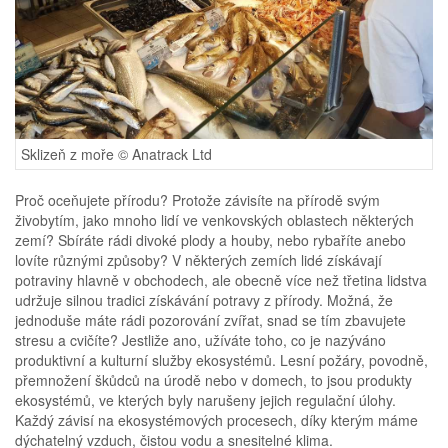
Sklizeň z moře © Anatrack Ltd
Proč oceňujete přírodu? Protože závisíte na přírodě svým
živobytím, jako mnoho lidí ve venkovských oblastech některých
zemí? Sbíráte rádi divoké plody a houby, nebo rybaříte anebo
lovíte různými způsoby? V některých zemích lidé získávají
potraviny hlavně v obchodech, ale obecně více než třetina lidstva
udržuje silnou tradici získávání potravy z přírody. Možná, že
jednoduše máte rádi pozorování zvířat, snad se tím zbavujete
stresu a cvičíte? Jestliže ano, užíváte toho, co je nazýváno
produktivní a kulturní služby ekosystémů. Lesní požáry, povodně,
přemnožení škůdců na úrodě nebo v domech, to jsou produkty
ekosystémů, ve kterých byly narušeny jejich regulační úlohy.
Každý závisí na ekosystémových procesech, díky kterým máme
dýchatelný vzduch, čistou vodu a snesitelné klima.