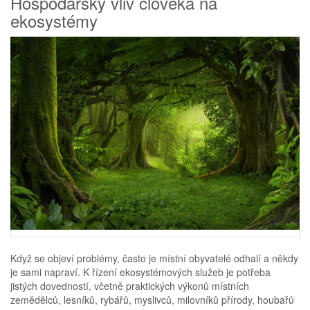
Hospodářský vliv člověka na
ekosystémy
Když se objeví problémy, často je místní obyvatelé odhalí a někdy
je sami napraví. K řízení ekosystémových služeb je potřeba
jistých dovedností, včetně praktických výkonů místních
zemědělců, lesníků, rybářů, myslivců, milovníků přírody, houbařů