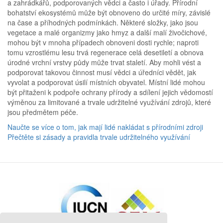
a zahrádkářů, podporovaných vědci a často i úřady. Přírodní
bohatství ekosystémů může být obnoveno do určité míry, závislé
na čase a příhodných podmínkách. Některé složky, jako jsou
vegetace a malé organizmy jako hmyz a další malí živočichové,
mohou být v mnoha případech obnoveni dosti rychle; naproti
tomu vzrostlému lesu trvá regenerace celá desetiletí a obnova
úrodné vrchní vrstvy půdy může trvat staletí. Aby mohli vést a
podporovat takovou činnost musí vědci a úředníci vědět, jak
vyvolat a podporovat úsilí místních obyvatel. Místní lidé mohou
být přitaženi k podpoře ochrany přírody a sdílení jejich vědomostí
výměnou za limitované a trvale udržitelné využívání zdrojů, které
jsou předmětem péče.
Naučte se více o tom, jak mají lidé nakládat s přírodními zdroji
Přečtěte si zásady a pravidla trvale udržitelného využívání