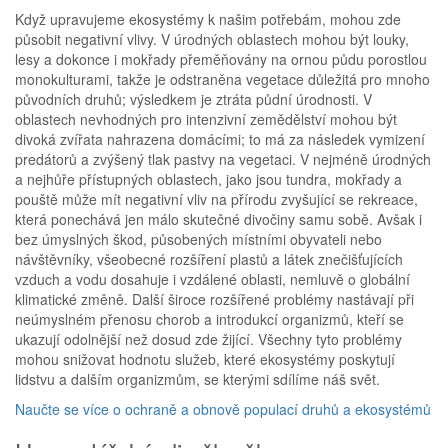
Když upravujeme ekosystémy k našim potřebám, mohou zde
působit negativní vlivy. V úrodných oblastech mohou být louky,
lesy a dokonce i mokřady přeměňovány na ornou půdu porostlou
monokulturami, takže je odstraněna vegetace důležitá pro mnoho
původních druhů; výsledkem je ztráta půdní úrodnosti. V
oblastech nevhodných pro intenzivní zemědělství mohou být
divoká zvířata nahrazena domácími; to má za následek vymizení
predátorů a zvýšený tlak pastvy na vegetaci. V nejméně úrodných
a nejhůře přístupných oblastech, jako jsou tundra, mokřady a
pouště může mít negativní vliv na přírodu zvyšující se rekreace,
která ponechává jen málo skutečné divočiny samu sobě. Avšak i
bez úmyslných škod, působených místními obyvateli nebo
návštěvníky, všeobecné rozšíření plastů a látek znečišťujících
vzduch a vodu dosahuje i vzdálené oblasti, nemluvě o globální
klimatické změně. Další široce rozšířené problémy nastávají při
neúmyslném přenosu chorob a introdukcí organizmů, kteří se
ukazují odolnější než dosud zde žijící. Všechny tyto problémy
mohou snižovat hodnotu služeb, které ekosystémy poskytují
lidstvu a dalším organizmům, se kterými sdílíme náš svět.
Naučte se více o ochraně a obnově populací druhů a ekosystémů