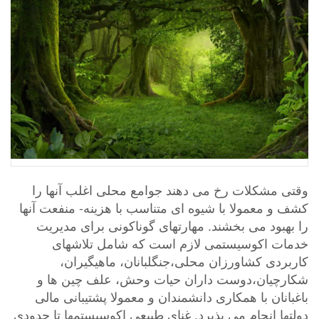
وقتی مشکلات رخ می دهند جوامع محلی اغلب آنها را
کشف و معمولا با شیوه ای متناسب با هزینه- منفعت آنها
را بهبود می بخشند. مهارتهای گوناکونی برای مدیریت
خدمات اکوسیستمی لازم است که شامل تلاشهای
کاربردی کشاورزان محلی،جنگلبانان، ماهیگیران،
شکارچیان،دوست داران حیات وحش، علف چین ها و
باغبانان با همکاری دانشمندان و معمولا پشتیبانی مالی
دولتها انجام می پذیرد. غنای طبیعی اکوسیستمها تا حدودی