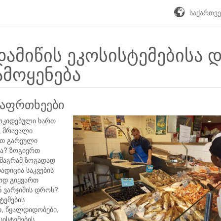
საქართვ
დამიწის ეკოსისტემებისა 
ამოყენება
საფრთხეები
მოკიდებული ხართ
ც მრავალი
რთ გარეული
ბა? ზოგიერთ
, მაგრამ ზოგადად
რადიცია საკვების
ლოდ გიყვართ
ან ვარჯიშის დროს?
სტემების
ი, წყალდიდობები,
სისტემების