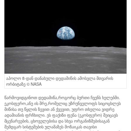
აპოლო 8-დან დანახული დედამიწის ამოსვლა მთვარის
ორბიტაზე © NASA
წარმოვიდგინოთ დედამიწა,როგორც ბურთი ჩვენს ხელებში.
ეკოსფერო,ანუ ის შრე,რომელიც უზრუნველოფს სიცოცხლეს
მიწისა თუ წყლის ზევით ან ქვევით, უფრო თხელია ვიდრე
ადამიანის ფრჩხილი. ეს ფაქიზი ფენა (ეკოსფერო) შეიცავს
მცენარეების, ცხოველებისა და სხვა ორგანიზმებისაგან
შემდგარ სისტემების ულამაზეს მოზაიკას თავისი