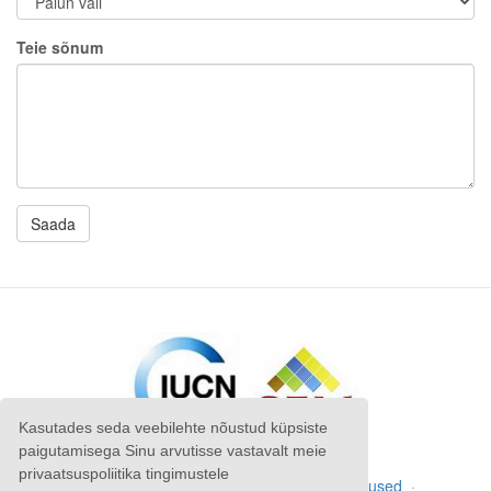
Teie sõnum
Kasutades seda veebilehte nõustud küpsiste
paigutamisega Sinu arvutisse vastavalt meie
privaatsuspoliitika tingimustele
Autoriõigus
©
Anatrack Ltd
2026
·
Tingimused
·