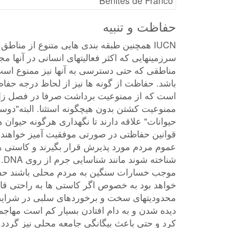
Benites de Franco
حفاظت و تنبیه
IUCN همچنین طبقه بندی هایی متنوع از منا
سرزمینهایی که اکثر فعالیتهای انسانی در آنها مج
مناطقی که حتی دسترسی به آنها نیز ممنوع است
باشد. حفاظت از گونه ها نیز از لحاظ درجه حفاظ
است که از ممنوعیت برداشت صرفا در فصل زاد
ممنوعیت کشتن بدون هیچگونه استثنا. البته"دو
حیوانات" علاقه دارند تا نگهداری هرگونه حیوان 
قوانین حفاظتی در صورتی موفقیت آمیز خواهند 
عموم مردم مورد پذیرش قرار بگیرند و کاستی ها
شناخت
موجب خسارات سنگین به مردم محلی باشند حفا
خواهد بود به خصوص اگر کاستی ها به راحتی قا
محدودیتهای سخت و برخوردهای سلبی در شرا
دیده شدن و به دام افتادن بسیار کم است مهاجما
کرد و حتی باعث بیگانگی جامعه محلی نیز گردد.