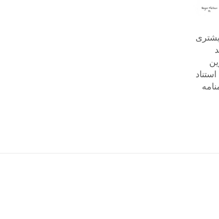
بیشتری
د
ین
استناد
 در تفاهمنامه