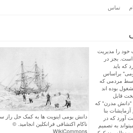
م
تماس
خود را مدیریت
 است. بجز در
 که باید
ومی" براساس
توسط مردمی که
غول بوده اند
سخت قابل
 "دانش مدرن" که
آزمایشات بنا
دانش بومی اینویت ها به کمک حل راز س
 آورد که در
ناکام اکتشافی فرانکلین انجامید. ©
تواند به تصمیم
WikiCommons
یوه نظام مند کمک