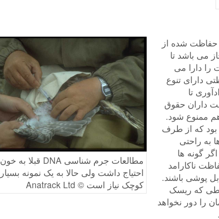
طق حفاظت شده از
از می باشد تا
 را دارا می
تی دارای تنوع
آوری تا
ست داران حقوق
هم ممنوع شود.
بود که از طرف
 به راحتی
ه شوند مانند شناسایی جرم از روی DNA. اگر گونه ها
مطالعات جرم شناسی DNA قبلا به خون
ظت ناکارامد
احتیاج داشت ولی حالا به یک نمونه بسیار
بل پوشی باشند.
کوچک نیاز است © Anatrack Ltd
یطی که ریسک
ن را دور نخواهد