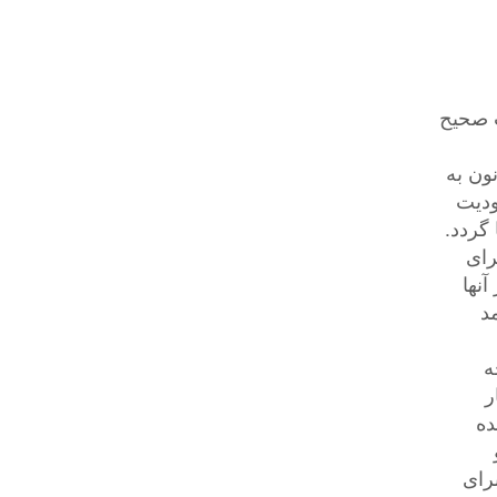
ت صحیح
ون به
دودیت
گردد.
رای
آنها
د
ه
ر
ده
رای