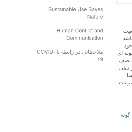
Sustainable Use Saves
Nature
Human Conflict and
ضعیت
Communication
اشد.
جود
ملاحظاتی در رابطه با COVID-
ونه ای
19
ن نصف
 تلقی
دا
 سرعت
ی گونه