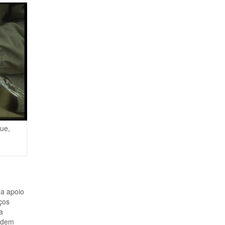
gue,
a apoio
ços
a
podem