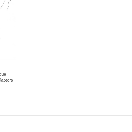
 que
Raptors