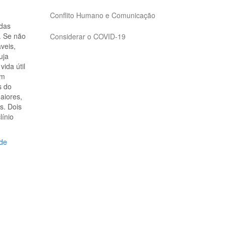
Conflito Humano e Comunicação
 das
. Se não
Considerar o COVID-19
veis,
uja
ida útil
Em
s do
aiores,
s. Dois
línio
 de