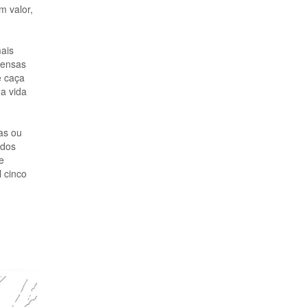
m valor,
mais
pensas
e caça
a vida
as ou
ados
e
 cinco