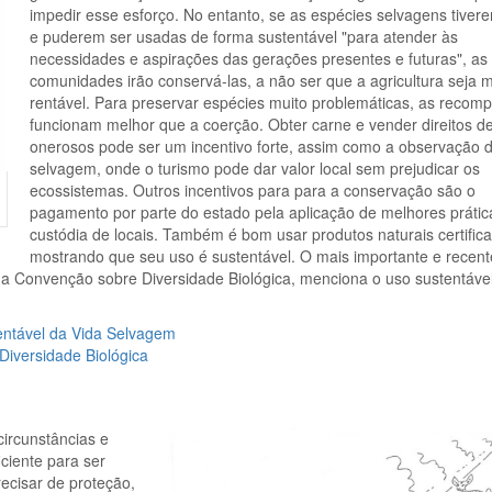
impedir esse esforço. No entanto, se as espécies selvagens tivere
e puderem ser usadas de forma sustentável "para atender às
necessidades e aspirações das gerações presentes e futuras", as
comunidades irão conservá-las, a não ser que a agricultura seja 
rentável. Para preservar espécies muito problemáticas, as recom
funcionam melhor que a coerção. Obter carne e vender direitos d
onerosos pode ser um incentivo forte, assim como a observação d
selvagem, onde o turismo pode dar valor local sem prejudicar os
ecossistemas. Outros incentivos para para a conservação são o
pagamento por parte do estado pela aplicação de melhores prátic
custódia de locais. Também é bom usar produtos naturais certific
mostrando que seu uso é sustentável. O mais importante e recent
 a Convenção sobre Diversidade Biológica, menciona o uso sustentável
entável da Vida Selvagem
iversidade Biológica
ircunstâncias e
ciente para ser
ecisar de proteção,