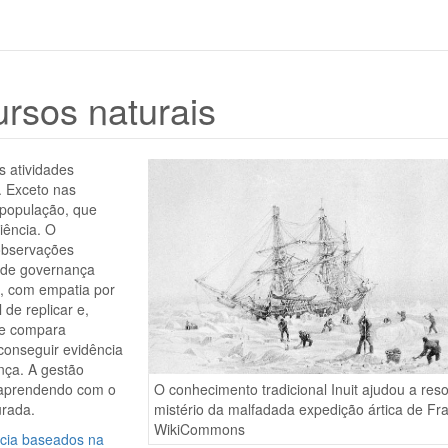
rsos naturais
 atividades
. Exceto nas
 população, que
iência. O
 observações
s de governança
, com empatia por
 de replicar e,
ue compara
conseguir evidência
nça. A gestão
O conhecimento tradicional Inuit ajudou a reso
, aprendendo com o
mistério da malfadada expedição ártica de Fra
urada.
WikiCommons
ncia baseados na