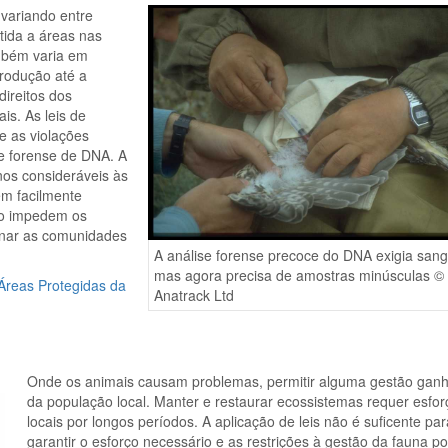
 variando entre
tida a áreas nas
ambém varia em
produção até a
direitos dos
is. As leis de
e as violações
se forense de DNA. A
s consideráveis ​​às
em facilmente
ão impedem os
ienar as comunidades
A análise forense precoce do DNA exigia san
mas agora precisa de amostras minúsculas ©
Áreas Protegidas da
Anatrack Ltd
Onde os animais causam problemas, permitir alguma gestão ganh
da população local. Manter e restaurar ecossistemas requer esfor
locais por longos períodos. A aplicação de leis não é suficente par
garantir o esforço necessário e as restrições à gestão da fauna 