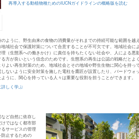
再導入する動植物種ためのIUCNガイドラインの概略版を読む
時のように、野生由来の食物の消費量がそれまでの持続可能な範囲を越
の地域社会で保護対策について合意することが不可欠です。地域社会に
管理（生態系への働きかけ）に責任を持ちたくない社会や、人による悪
する方が良いという信念のためです。生態系の再生は公認の戦略だとよ
よりよい再生対策のため、地域社会とその地域や野生生物に関心を持っ
電しないように安全対策を施した電柱を鷹匠が設置したり、バードウォ
たように、関心を持っている人々は重要な役割を担うことができます。
に詳しく学ぶ
候など自然に依存し
だけではなく都市部
けるサービスの管理
を防止するための