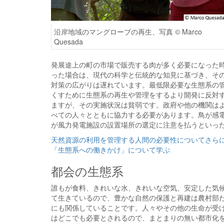
沿岸地域のマングローブの再生、写真 © Marco
Quesada
発展途上の町の市場で販売する肉が多く必要になった
った場合は、現代の科学と伝統的な知見に基づき、そ
対策の広がりは遅れています。最低限必要な生態系の
くすために生態系の再生や管理をするより開発に反対
ますが、その実施状況は貧弱です。政府や他の機関は
べての人々とともに協力する必要があります。鳥が感
が風力発電施設の設置場所の選定に注意を払うといっ
天然資源の利用を管理する人間の必要性についてさら
「生態系への働きかけ」について学ぶ
都会の生態系
誰もが食料、きれいな水、きれいな空気、安定した気
て生きているので、豊かな自然の保護と再建は農村部
にも関係していることです。人々やその他の生命が受
はどこでも必要とされるので、まとまりの無い都市化