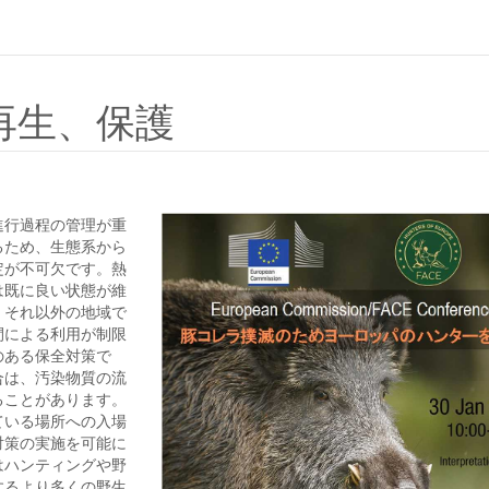
再生、保護
進行過程の管理が重
るため、生態系から
定が不可欠です。熱
は既に良い状態が維
。それ以外の地域で
間による利用が制限
のある保全対策で
合は、汚染物質の流
ることがあります。
ている場所への入場
対策の実施を可能に
はハンティングや野
するより多くの野生