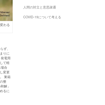
人間の対立と意思疎通
COVID-19について考える
に変わる
わらず、
まりに
、発電用
して軽
る場合
し変更
。 巣箱
の整
の和解」
めるに