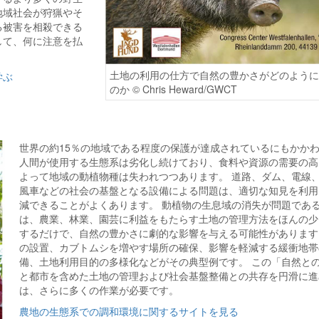
地域社会が狩猟やそ
る被害を相殺できる
して、何に注意を払
土地の利用の仕方で自然の豊かさがどのよう
学ぶ
のか © Chris Heward/GWCT
世界の約15％の地域である程度の保護が達成されているにもかか
人間が使用する生態系は劣化し続けており、食料や資源の需要の高
よって地域の動植物種は失われつつあります。 道路、ダム、電線
風車などの社会の基盤となる設備による問題は、適切な知見を利用
減できることがよくあります。 動植物の生息域の消失が問題であ
は、農業、林業、園芸に利益をもたらす土地の管理方法をほんの少
するだけで、自然の豊かさに劇的な影響を与える可能性があります
の設置、カブトムシを増やす場所の確保、影響を軽減する緩衝地帯
備、土地利用目的の多様化などがその典型例です。 この「自然と
と都市を含めた土地の管理および社会基盤整備との共存を円滑に進
は、さらに多くの作業が必要です。
農地の生態系での調和環境に関するサイトを見る