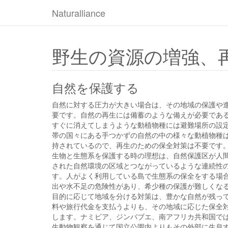
Naturalliance
野生の資源の増強、
自然を保護する
自然に対する圧力が大きい場合は、その地域の保護や
要です。自然の再生には備蓄のような備えが必要であ
すぐに消えてしまうような動植物種には避難場所の設
帯の国々にある手つかずの自然の中の様々な動植物種
持されているので、再生のための保全対策は不要です
生物と生態系を保護する時の理想は、自然保護区が人
された自然環境の区域とつながっているような連続性
す。人がよく利用している島で生態系の保全をする場
出や水不足の危険性があり、希少種の保護が難しくな
目的に応じて地域を分ける対策は、豊かな自然が残っ
料や旅行代金を支払うよりも、その地域に応じた保全
します。ナミビア、ジンバブエ、南アフリカ共和国で
生動物観察を通じて国立公園内よりもその外部に生息