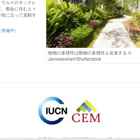
メラルドのネックレ
に、都会に住む人々
で役に立って貢献す
（準備中）
植物の多様性は動物の多様性も促進する ©
Jamesteohart/Shutterstock
natrack Ltd
2026
·
利用規約
·
個人情報保護方針
·
お問い合わせ
·