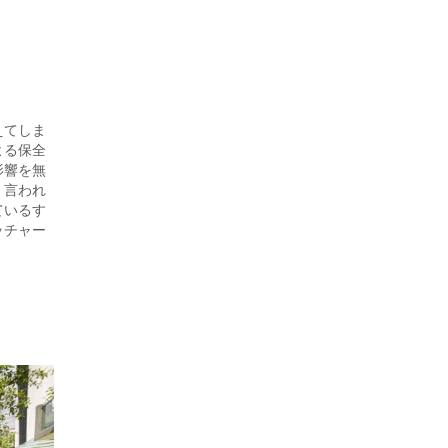
えてしま
よる保全
影響を無
く言われ
ているす
ッチャー