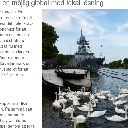
 en möjlig global-med-lokal lösning
a av alla för
men står inför ett
leva det hotet krävs
onomier för att
 inom och mellan
tan distraherar
t ta itu med
kas mellan länder
 länder genom
förvaltar mark och
i stället för att
när åsikterna
skap som är lika
ten. På samma sätt
ationerna, är
styre. Internet
empel genom att lokal