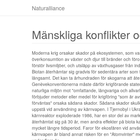
Naturalliance
Mänskliga konflikter
Moderna krig orsakar skador på ekosystemen, som var
överkonsumtion av växter och djur till bränder och för
förstör livsmiljöer, och utsläpp av växthusgaser från in
Biotan återhämtar sig gradvis för sedentära arter som 
långsamt. Det kan ta århundraden för skogarna att åte
Genèvekonventionerna måste därför krigförande state
naturliga miljön mot "omfattande, långvariga och allvar
förbjuder metoder eller medel för krigföring "som är a
förväntas" orsaka sådana skador. Sådana skador skull
uppstå vid användning av kärnvapen. I Tjernobyl i Ukr
kärnreaktor exploderade 1986, har en stor del av mark
återhämtat sig på 30 år, men andra effekter på biota 
mycket längre tidsperiod. Faror för ekosfären vid anvä
kärnvapen är bland annat risken för en "Atomvinter" med