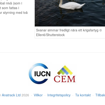
bal nivå (som i
 som fattas i
ur styrning med två
Svanar simmar fredligt nära ett krigsfartyg ©
Ellen6/Shutterstock
©
Anatrack Ltd
2026
·
Villkor
·
Integritetspolicy
·
Ta kontakt
·
Tillbak