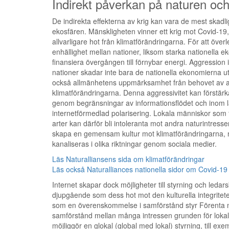
Indirekt påverkan på naturen och
De indirekta effekterna av krig kan vara de mest skadlig
ekosfären. Mänskligheten vinner ett krig mot Covid-19, 
allvarligare hot från klimatförändringarna. För att över
enhällighet mellan nationer, liksom starka nationella ek
finansiera övergången till förnybar energi. Aggression
nationer skadar inte bara de nationella ekonomierna u
också allmänhetens uppmärksamhet från behovet av at
klimatförändringarna. Denna aggressivitet kan förstär
genom begränsningar av informationsflödet och inom
internetförmedlad polarisering. Lokala människor som 
arter kan därför bli intoleranta mot andra naturintressen, 
skapa en gemensam kultur mot klimatförändringarna, 
kanaliseras i olika riktningar genom sociala medier.
Läs Naturalliansens sida om klimatförändringar
Läs också Naturalliances nationella sidor om Covid-19
Internet skapar dock möjligheter till styrning och ledar
djupgående som dess hot mot den kulturella integrite
som en överenskommelse i samförstånd styr Förenta n
samförstånd mellan många intressen grunden för lokalt 
möjliggör en glokal (global med lokal) styrning, till ex