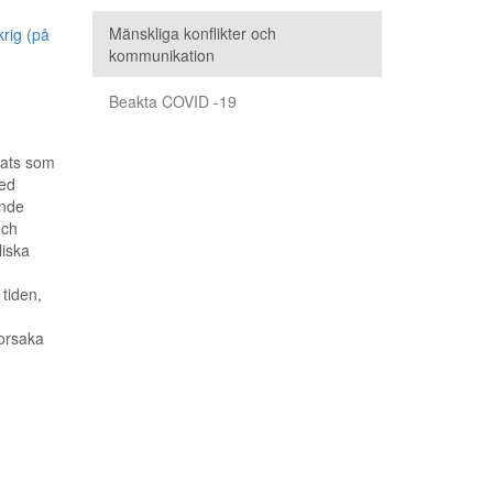
Mänskliga konflikter och
krig (på
kommunikation
Beakta COVID -19
lats som
med
ende
och
liska
tiden,
 orsaka