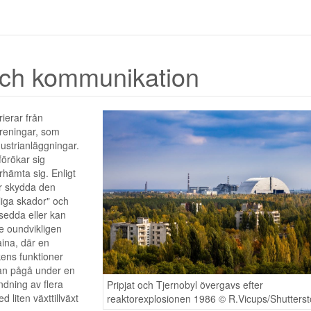
 och kommunikation
ierar från
oreningar, som
dustrianläggningar.
förökar sig
rhämta sig. Enligt
r skydda den
liga skador" och
vsedda eller kan
e oundvikligen
aina, där en
ens funktioner
kan pågå under en
ndning av flera
Pripjat och Tjernobyl övergavs efter
 liten växttillväxt
reaktorexplosionen 1986 © R.Vicups/Shutters