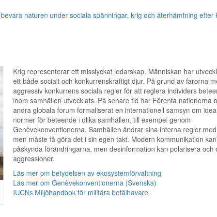
 bevara naturen under sociala spänningar, krig och återhämtning efter 
Krig representerar ett misslyckat ledarskap. Människan har utveck
ett både socialt och konkurrenskraftigt djur. På grund av farorna 
aggressiv konkurrens sociala regler för att reglera individers bete
inom samhällen utvecklats. På senare tid har Förenta nationerna 
andra globala forum formaliserat en internationell samsyn om idea
normer för beteende i olika samhällen, till exempel genom
Genèvekonventionerna. Samhällen ändrar sina interna regler med 
men måste få göra det i sin egen takt. Modern kommunikation kan
påskynda förändringarna, men desinformation kan polarisera och
aggressioner.
Läs mer om betydelsen av ekosystemförvaltning
Läs mer om Genèvekonventionerna (Svenska)
IUCNs Miljöhandbok för militära befälhavare