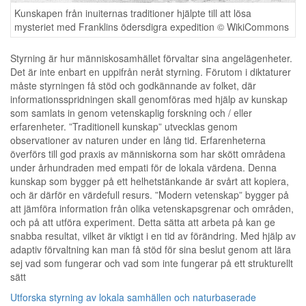
Kunskapen från inuiternas traditioner hjälpte till att lösa
mysteriet med Franklins ödersdigra expedition © WikiCommons
Styrning är hur människosamhället förvaltar sina angelägenheter.
Det är inte enbart en uppifrån neråt styrning. Förutom i diktaturer
måste styrningen få stöd och godkännande av folket, där
informationsspridningen skall genomföras med hjälp av kunskap
som samlats in genom vetenskaplig forskning och / eller
erfarenheter. ”Traditionell kunskap” utvecklas genom
observationer av naturen under en lång tid. Erfarenheterna
överförs till god praxis av människorna som har skött områdena
under århundraden med empati för de lokala värdena. Denna
kunskap som bygger på ett helhetstänkande är svårt att kopiera,
och är därför en värdefull resurs. ”Modern vetenskap” bygger på
att jämföra information från olika vetenskapsgrenar och områden,
och på att utföra experiment. Detta sätta att arbeta på kan ge
snabba resultat, vilket är viktigt i en tid av förändring. Med hjälp av
adaptiv förvaltning kan man få stöd för sina beslut genom att lära
sej vad som fungerar och vad som inte fungerar på ett strukturellt
sätt
Utforska styrning av lokala samhällen och naturbaserade