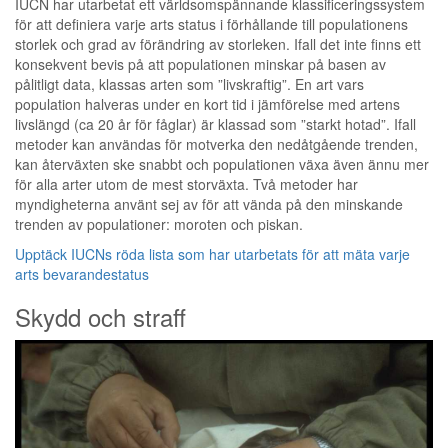
IUCN har utarbetat ett världsomspännande klassificeringssystem
för att definiera varje arts status i förhållande till populationens
storlek och grad av förändring av storleken. Ifall det inte finns ett
konsekvent bevis på att populationen minskar på basen av
pålitligt data, klassas arten som ”livskraftig”. En art vars
population halveras under en kort tid i jämförelse med artens
livslängd (ca 20 år för fåglar) är klassad som ”starkt hotad”. Ifall
metoder kan användas för motverka den nedåtgående trenden,
kan återväxten ske snabbt och populationen växa även ännu mer
för alla arter utom de mest storväxta. Två metoder har
myndigheterna använt sej av för att vända på den minskande
trenden av populationer: moroten och piskan.
Upptäck IUCNs röda lista som har utarbetats för att mäta varje
arts bevarandestatus
Skydd och straff