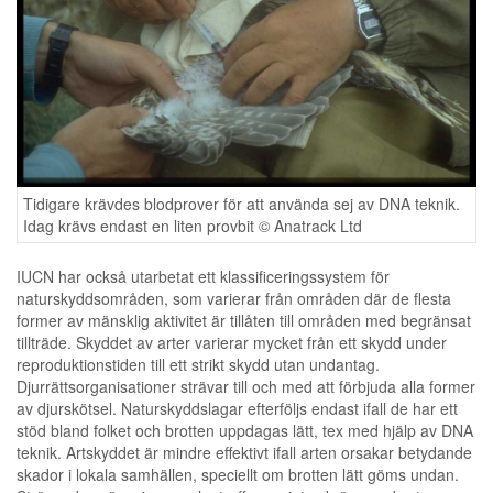
Tidigare krävdes blodprover för att använda sej av DNA teknik.
Idag krävs endast en liten provbit © Anatrack Ltd
IUCN har också utarbetat ett klassificeringssystem för
naturskyddsområden, som varierar från områden där de flesta
former av mänsklig aktivitet är tillåten till områden med begränsat
tillträde. Skyddet av arter varierar mycket från ett skydd under
reproduktionstiden till ett strikt skydd utan undantag.
Djurrättsorganisationer strävar till och med att förbjuda alla former
av djurskötsel. Naturskyddslagar efterföljs endast ifall de har ett
stöd bland folket och brotten uppdagas lätt, tex med hjälp av DNA
teknik. Artskyddet är mindre effektivt ifall arten orsakar betydande
skador i lokala samhällen, speciellt om brotten lätt göms undan.