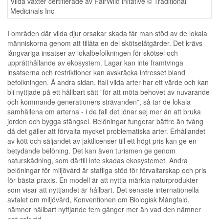
Vilda växter certifierade av FairWild initative © Traditional
Medicinals Inc
I områden där vilda djur orsakar skada får man stöd av de lokala
människorna genom att tillåta en del skötselåtgärder. Det krävs
långvariga insatser av lokalbefolkningen för skötsel och
upprätthållande av ekosystem. Lagar kan inte framtvinga
insatserna och restriktioner kan avskräcka intresset bland
befolkningen. Å andra sidan, ifall vilda arter har ett värde och kan
bli nyttjade på ett hållbart sätt ”för att möta behovet av nuvarande
och kommande generationers strävanden”, så tar de lokala
samhällena om arterna - i de fall det lönar sej mer än att bruka
jorden och bygga stängsel. Belöningar fungerar bättre än tvång
då det gäller att förvalta mycket problematiska arter. Erhållandet
av kött och säljandet av jaktlicenser till ett högt pris kan ge en
betydande belöning. Det kan även turismen ge genom
naturskådning, som därtill inte skadas ekosystemet. Andra
belöningar för miljövård är statliga stöd för förvaltarskap och pris
för bästa praxis. En modell är att nyttja märkta naturprodukter
som visar att nyttjandet är hållbart. Det senaste internationella
avtalet om miljövård, Konventionen om Biologisk Mångfald,
nämner hållbart nyttjande fem gånger mer än vad den nämner
naturskydd.