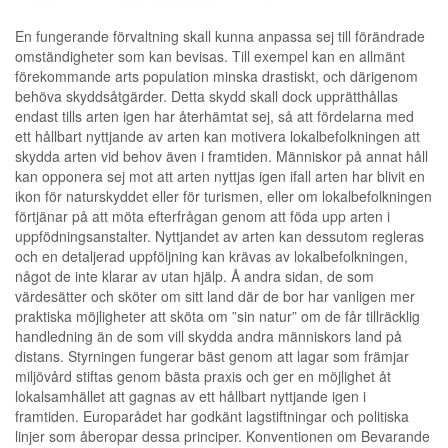
En fungerande förvaltning skall kunna anpassa sej till förändrade
omständigheter som kan bevisas. Till exempel kan en allmänt
förekommande arts population minska drastiskt, och därigenom
behöva skyddsåtgärder. Detta skydd skall dock upprätthållas
endast tills arten igen har återhämtat sej, så att fördelarna med
ett hållbart nyttjande av arten kan motivera lokalbefolkningen att
skydda arten vid behov även i framtiden. Människor på annat håll
kan opponera sej mot att arten nyttjas igen ifall arten har blivit en
ikon för naturskyddet eller för turismen, eller om lokalbefolkningen
förtjänar på att möta efterfrågan genom att föda upp arten i
uppfödningsanstalter. Nyttjandet av arten kan dessutom regleras
och en detaljerad uppföljning kan krävas av lokalbefolkningen,
något de inte klarar av utan hjälp. Å andra sidan, de som
värdesätter och sköter om sitt land där de bor har vanligen mer
praktiska möjligheter att sköta om ”sin natur” om de får tillräcklig
handledning än de som vill skydda andra människors land på
distans. Styrningen fungerar bäst genom att lagar som främjar
miljövård stiftas genom bästa praxis och ger en möjlighet åt
lokalsamhället att gagnas av ett hållbart nyttjande igen i
framtiden. Europarådet har godkänt lagstiftningar och politiska
linjer som åberopar dessa principer. Konventionen om Bevarande